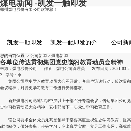
煤电新闻 -凯发一触即发
郑州煤电股份有限公司欢迎您！
凯发一触即发
凯发一触即发的介
公司新
您的当前位置: >
公司新闻
>
煤电新闻
各单位传达贯彻集团党史学习教育动员会精神
绍
来源：煤电股份公司
作者：煤电公司管理员
发布日期：2021-03-2
2
字号：
t
|
t
集团公司党史学习教育动员大会召开后，各单位迅速行动，传达贯彻
会议精神，对党史学习教育工作进行安排部署。
新郑煤电公司迅速组织中层以上干部召开专题会议，传达集团公司党
史学习教育动员大会精神，安排部署下一步党史学习教育工作。
该公司要求全体党员尤其是领导干部要高度重视党史学习教育，提高
政治站位，做好表率，带头学习，突出真学实做，立足工作实际，高标准