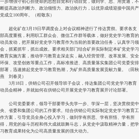
一步增强守初心担使命的思想自觉和行动自觉，做到学、思、用贯通，不
断提高政治判断力、政治领悟力、政治执行力，以优异成绩迎接中国共产
党成立100周年。（程敬东）
超化矿在3月19日早调度会上对会议精神进行了传达贯彻。要求各支
部高度重视，利用职工群众会、微信工作群等载体，做好党史学习教育的
动员发动，把开展好党史学习教育作为当前的首要政治任务，认真学习领
会，抓紧抓牢，抓出成效。要求相关部门结合矿井实际制定本矿党史学习
教育实施方案，推动学习教育走深走实，融入经营管理、改革发展、安全
环保、攻坚创效等重点工作，高标准推进、高质量落实集团公司党委安排
部署，迅速掀起党史学习教育热潮，为矿井高质量发展贡献力量。
（田秋
燕 刘春灵）
3月18日，供销公司召开领导班子会议，传达集团公司党史学习教育
动员会精神，并就如何在供销公司开展党史学习教育展开讨论部署。
公司党委要求，领导干部要带头先学一步、学深一层，坚决贯彻党中
央、省委和集团公司的工作要求。结合供销公司实际制定党史学习教育工
作方案，引导党员全身心投入学习，做到学有所思、学有所悟、学有所
得，用党的奋斗历程和伟大成就鼓舞斗志，从党史中汲取精神力量，把学
习教育成果转化为公司高质量发展的强大动力。