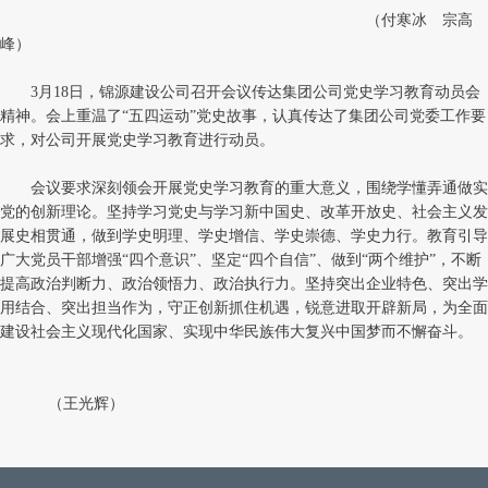
（付寒冰 宗高
峰）
3月18日，锦源建设公司召开会议传达集团公司党史学习教育动员会
精神。会上重温了“五四运动”党史故事，认真传达了集团公司党委工作要
求，对公司开展党史学习教育进行动员。
会议要求深刻领会开展党史学习教育的重大意义，围绕学懂弄通做实
党的创新理论。坚持学习党史与学习新中国史、改革开放史、社会主义发
展史相贯通，做到学史明理、学史增信、学史崇德、学史力行。教育引导
广大党员干部增强“四个意识”、坚定“四个自信”、做到“两个维护”，不断
提高政治判断力、政治领悟力、政治执行力。坚持突出企业特色、突出学
用结合、突出担当作为，守正创新抓住机遇，锐意进取开辟新局，为全面
建设社会主义现代化国家、实现中华民族伟大复兴中国梦而不懈奋斗。
（王光辉）