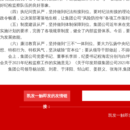
好纪检监察队伍的良好形象。
（四）执纪问责从严，坚持做到纪法衔接到位。要对纪法衔接的理论
政令畅通，让决策部署落地生根，让集团公司“风险防控年”各项工作落到
（五）制度建设从严，坚持做到体制保障到位。集团公司近年来在党
实施计划的要求，完善了各项规章制度，健全了内部监督体系。今后，要
为发展效能。
（六）廉洁教育从严，坚持做到“三不”一体到位。要大力弘扬中央
想、特权行为、特权风气，坚决破除“官本位”；要从领导干部做起，不
会上，集团公司党委书记、董事长李崇，纪委书记程海宏分别与白坪
会关于2021年纪检监察工作的实施意见》《关于印发郑煤集团公司202
集团公司领导杨治国、刘君、于泽阳、邹山旺、姜群义、张海洋,集
凯发一触即发的友情链
接：
凯发一触即发 co