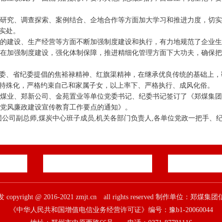
研究、调查探索、案例结合、企地合作等方面加大学习和推进力度，切
实处。
的建设、生产经营等方面不断加强制度建设和执行，有力地规范了企业生产
在加强制度建设，强化体制保障，推进精细化管理方面下大功夫，确保把
纪委、省纪委提倡的焦裕禄精神、红旗渠精神，在继承优良传统的基础上，
搞特殊化，严格约束自己和家属子女，以上率下、严格执行、成风化俗。
煤业、郑新公司、金苑置业等单位党委书记、纪委书记签订了《郑煤集团公
1年党风廉政建设宣传教育工作要点的通知》。
团公司副总师,煤炭中心班子成员,机关各部门负责人,各单位党政一把手
pyright @ 2016-2021 zmjt.cn all rights reserved 制作单位：
《中华人民共和国增值电信业务经营许可证》编号：豫b1-20060044