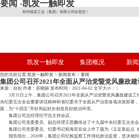
要闻 -凯发一触即发
郑州煤炭工业（集团）有限公司欢迎您！
凯发一触即发
集团概况
新闻
您的当前位置:
凯发一触即发
>
新闻发布
>
要闻
集团公司召开2021年全面从严治党暨党风廉政
来源：自创
作者：苏晓丽
发布时间：2021-04-02
文字大小： |
3月31日上午，集团公司召开2021年全面从严治党暨党风廉政建
央纪委五次全会重要讲话精神和省纪委关于全面从严治党各项决策部署，
面，为“十四五”开好局起好步创造良好政治环境。
集团公司总经理任守忠主持会议。
集团公司党委委员、副总经理王思鹏传达了十九届中央纪委五次全会
集团公司党委委员、纪委书记程海宏在会上作了题为《立足新起点 瞄
报告指出，2020年，集团公司纪检监察工作强化政治监督，坚决做到