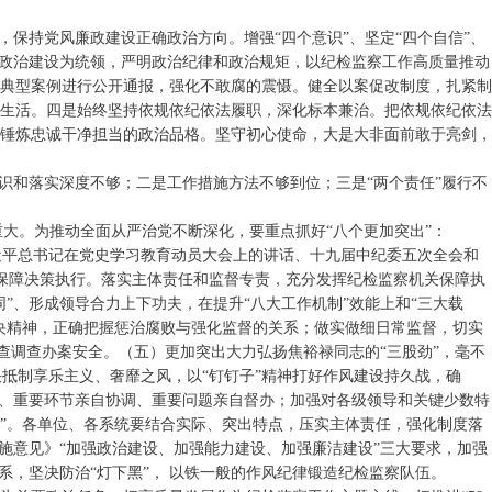
保持党风廉政建设正确政治方向。增强“四个意识”、坚定“四个自信”、
以政治建设为统领，严明政治纪律和政治规矩，以纪检监察工作高质量推动
典型案例进行公开通报，强化不敢腐的震慑。健全以案促改制度，扎紧制
生活。四是始终坚持依规依纪依法履职，深化标本兼治。把依规依纪依法
锤炼忠诚干净担当的政治品格。坚守初心使命，大是大非面前敢于亮剑，
识和落实深度不够；二是工作措施方法不够到位；三是“两个责任”履行不
义重大。为推动全面从严治党不断深化，要重点抓好“八个更加突出”：
近平总书记在党史学习教育动员大会上的讲话、十九届中纪委五次全会和
，保障决策执行。落实主体责任和监督专责，充分发挥纪检监察机关保障执
”、形成领导合力上下功夫，在提升“八大工作机制”效能上和“三大载
央精神，正确把握惩治腐败与强化监督的关系；做实做细日常监督，切实
查调查办案安全。（五）更加突出大力弘扬焦裕禄同志的“三股劲”，毫不
决抵制享乐主义、奢靡之风，以“钉钉子”精神打好作风建设持久战，确
问、重要环节亲自协调、重要问题亲自督办；加强对各级领导和关键少数特
不”。各单位、各系统要结合实际、突出特点，压实主体责任，强化制度落
实施意见》“加强政治建设、加强能力建设、加强廉洁建设”三大要求，加强
，坚决防治“灯下黑”， 以铁一般的作风纪律锻造纪检监察队伍。