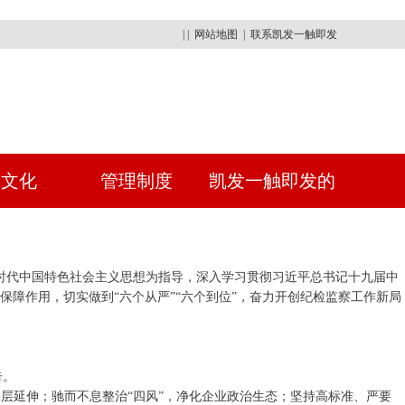
| |
网站地图
|
联系凯发一触即发
建文化
管理制度
凯发一触即发的
人才招聘
新时代中国特色社会主义思想为指导，深入学习贯彻习近平总书记十九届中
障作用，切实做到“六个从严”“六个到位”，奋力开创纪检监察工作新局
告。
向基层延伸；驰而不息整治“四风”，净化企业政治生态；坚持高标准、严要