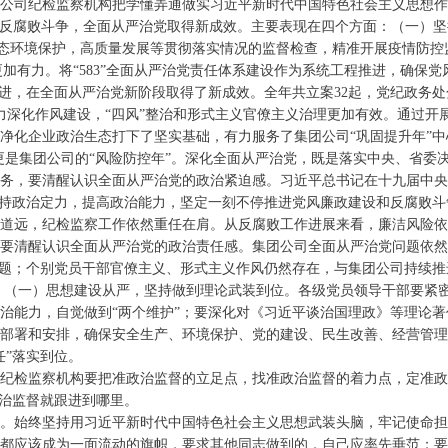
团公司纪检监察机构把学懂弄通做实习近平新时代中国特色社会主义思想作
和反腐败斗争，全面从严治党取得新成效。主要表现在四个方面：（一）
，生态环境保护，高质量发展等贯彻落实情况的监督检查，精准开展疫情防
实更加有力。将“583”全面从严治党责任体系建设作为系统工程推进，确保
进，在全面从严治党新阶段取得了新成效。全年共立案32起，党纪政务处分
力深化作风建设，“四风”整治和形式主义官僚主义治理更加有效。通过开
净化企业政治生态打下了坚实基础，有力服务了集团公司“巩固提升年”中
，更是集团公司的“风险防控年”。深化全面从严治党，既是落实中央、省
务，要清醒认识全面从严治党的政治紧迫感。习近平总书记在十九届中央
保持政治定力，提高政治能力，坚定一刻不停推进党风廉政建设和反腐败
道远，纪检监察工作依然重任在肩。从反腐败工作进展来看，廉洁风险依
要清醒认识全面从严治党的政治责任感。集团公司全面从严治党问题依然
问题；个别党员干部官僚主义、形式主义作风仍然存在，与集团公司持续
到位”。 （一）思想建设从严，坚持做到理论武装到位。各级党员领导干部
治能力，自觉做到“两个维护”；要深化对《习近平谈治国理政》等理论
部署和安排，确保安全生产、环境保护、党的建设、民生改善、经营管理、
任”落实到位。
纪检监察机构要把准政治监督的立足点，找准政治监督的着力点，定准
政治监督就跟进到哪里。
。始终坚持用习近平新时代中国特色社会主义思想武装头脑，牢记使命
都应该成为一面流动的旗帜，要求其他同志做到的，自己应率先垂范；要