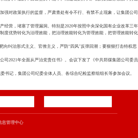
实加强对政策执行的监督，严肃查处有令不行、有禁不止现象，让集团公司
经营，堵塞了管理漏洞。特别是2020年按照中央深化国有企业改革三年
制度优势转化为治理效能，把治理效能转化为管理效能，把管理效能转化
靶向纠治形式主义、官僚主义，严防“四风”反弹回潮；要狠狠打击特权思
司2021年全面从严治党责任书》。会议下发了《中共郑煤集团公司委员
、纪委书记，集团公司纪委全体人员、各综合纪检监察组组长等参加会议。
郑煤集团信息管理中心