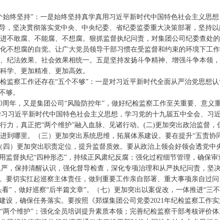
始终坚持”：一是始终坚持真学真用习近平新时代中国特色社会主义思想，
领导，坚决贯彻落实党中央、中央纪委、省纪委监委重大决策部署，坚持
进不敢腐、不能腐、不想腐。狠抓监督执纪问责，对集团公司纪委查处的
化不想腐的自觉。让广大党员领导干部习惯在受监督和约束的环境下工作
、纪法效果、社会效果相统一。五是坚持发扬斗争精神、增强斗争本领，
科学、更加精准、更加高效。
检监察工作还存在“五个不够”：一是对习近平新时代全面从严治党思想认
不够。
100周年，又是集团公司“风险防控年”，做好纪检监察工作至关重要、意
入学习习近平新时代中国特色社会主义思想，学习党的十九届五中全会、习
行力，真正把“两个维护”融入血脉、见诸行动。(二)更加突出政治监督
进到哪里。（三）更加突出系统思维，拓展体系建设。要在提升“五责协同
（四）更加突出职责定位，提升监督质效。要从政治上领会好领会透党中
用监督执纪“四种形态”，持续正风肃纪反腐；强化过程细节管理，确保审
全面从严，保持清醒认识，强化督导检查，深化专项治理和从严执纪问责，坚
决。要切实扛起巡察主体责任，做到重要工作亲自部署、重大事项亲自过
头看”，做好巡察“后半篇文章”。（七）更加突出以案促改，一体推进“三
建设，确保任务落实。要按照《郑煤集团公司党委2021年纪检监察工作
两个维护”；强化全员培训提升素质本领；完善纪检监察干部考核评价体系