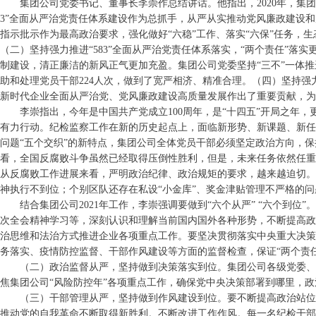
集团公司党委书记、董事长李崇作总结讲话。他指出，2020年，集
3”全面从严治党责任体系建设作为总抓手，从严从实推动党风廉政建设
指示批示作为最高政治要求，强化做好“六稳”工作、落实“六保”任务
（二）坚持强力推进“583”全面从严治党责任体系落实，“两个责任”落
制建设，清正廉洁的新风正气更加充盈。集团公司党委坚持“三不”一体推
助和处理党员干部224人次，做到了宽严相济、精准合理。（四）坚持强
新时代企业全面从严治党、党风廉政建设高质量发展作出了重要贡献，为
李崇指出，今年是中国共产党成立100周年，是“十四五”开局之年
有力行动。纪检监察工作在新的历史起点上，面临新形势、新课题、新任
问题“五个交织”的新特点，集团公司全体党员干部必须坚定政治方向，
看，全国反腐败斗争虽然已经取得压倒性胜利，但是，未来任务依然任重
从反腐败工作进展来看，严明政治纪律、政治规矩的要求，越来越迫切。
神执行不到位；个别区队还存在私设“小金库”、奖金津贴管理不严格的
结合集团公司2021年工作，李崇强调要做到“六个从严” “六个
次全会精神学习等，深刻认识和理解当前国内国外各种形势，不断提高政
治思维和法治方式推进企业各项重点工作。要坚决贯彻落实中央重大决策
务落实、疫情防控监督、干部作风建设等方面的监督检查，保证“两个责
（二）政治监督从严，坚持做到决策落实到位。集团公司各级党委、
焦集团公司“风险防控年”各项重点工作，确保党中央决策部署到哪里，
（三）干部管理从严，坚持做到作风建设到位。要不断提高政治站位
推动党的自我革命不断取得新胜利。不断改进工作作风。每一名纪检干部