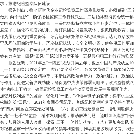
求，推进纪检监察队伍建设。
报告指出，推动新时代企业纪检监察工作高质量发展，必须做到“五个
做到“两个维护”，确保纪检监察工作行稳致远。二是始终坚持党委统一
党的建设和企业发展高质量。三是始终坚持党章赋予的职责定位，一体推
度笼子，强化不能腐的机制。用好集团公司宣教载体，狠抓廉政教育，强
作为履职尽责的重要保障，综合运用政策策略和纪律法律，达到政治效果
歪风邪气面前敢于斗争。严格执纪执法，安全文明办案，使各项工作更加
报告指出，在全面从严治党形势依然严峻复杂的形势下，集团公司纪
够有力有效；四是“四风”问题治理力度不够；五是侵犯职工利益行为监督
报告强调，2021年是“十四五”规划开局之年，也是中国共产党成立
（一）更加突出政治定位，践行“两个维护” 。各级党员领导干部要深
十届省纪委六次全会精神等，不断提高政治判断力、政治领悟力、政治执
行作用，促进完善发展功能，确保党中央决策部署到哪里，政治监督就跟
体”功能上下功夫，确保纪检监察工作在推动高质量发展中展现新作为。
加强对权利运行的监督；强化对“一把手”和领导班子的监督；实事求是运
松懈纠治“四风”。 2021年集团公司纪委、各级纪检监察机构要坚持
保“四风”问题在郑煤无处可逃。（六）更加突出巡察督查，推动问题解
别是“一把手”的监督，精准发现问题，推动解决问题；适时组织巡察“回
实，加强选人用人监督，探索“三不”一体推进机制。（八）更加突出队伍
对纪检监察干部队伍政治建设的指导和监督，推动其忠诚履职尽责、践行“