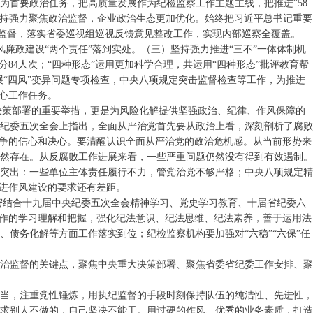
为首要政治任务，把高质量发展作为纪检监察工作主题主线，把推进“58
坚持强力聚焦政治监督，企业政治生态更加优化。始终把习近平总书记重要
控监督，落实省委巡视组巡视反馈意见整改工作，实现内部巡察全覆盖。
党风廉政建设“两个责任”落到实处。（三）坚持强力推进“三不”一体体制机
84人次；“四种形态”运用更加科学合理，共运用“四种形态”批评教育帮
展“四风”变异问题专项检查，中央八项规定突击监督检查等工作，为推进
心工作任务。
委决策部署的重要举措，更是为风险化解提供坚强政治、纪律、作风保障的
纪委五次全会上指出，全面从严治党首先要从政治上看，深刻剖析了腐败
斗争的信心和决心。要清醒认识全面从严治党的政治危机感。从当前形势来
然存在。从反腐败工作进展来看，一些严重问题仍然没有得到有效遏制。
突出：一些单位主体责任履行不力，管党治党不够严格；中央八项规定精
推进作风建设的要求还有差距。
要紧密结合十九届中央纪委五次全会精神学习、党史学习教育、十届省纪委六
著作的学习理解和把握，强化纪法意识、纪法思维、纪法素养，善于运用法
债务化解等方面工作落实到位；纪检监察机构要加强对“六稳”“六保”任
政治监督的关键点，聚焦中央重大决策部署、聚焦省委省纪委工作安排、聚
担当，注重党性锤炼，用执纪监督的手段时刻保持队伍的纯洁性、先进性，
求别人不做的，自己坚决不能干。用过硬的作风、优秀的业务素质，打造