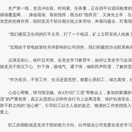
生产第一线，党员冲在前。时间紧、任务重，正在四平台巡回检查的
煤场覆盖网……身临现场、靠前指挥，既当好“指挥员”，又身先士卒，
攻坚的先锋作用，组织党员干部分期分批义务劳动，奔着问题去，盯着现
“我们楼层卫生间的灯不太亮，打了一个电话，矿上立即安排人给换了
“近期由于登电政策性关停影响到公司供热，我们积极想办法联系购
点滴见初心，枝叶总关情。在党史学习教育中，如何让党史学习走深
级党员干部沉下心、扑下身，接地气、通下情，倾听民声民需，了解所思
“作为党员，不管工作、生活还是思想，都要心系职工，倾注真情，
心连心帮教，情与情交融。在4月9日“三违”帮教会上，参加的家属
违”的严重危害，真正从思想认识和作业行为上远离违章、保护自身安全
群干群之间的“连心桥”，引导职工以主人翁的姿态、饱满的工作热情投
窝上。
职工的期盼就是党员干部的努力方向。白坪煤业公司党委在党史学习