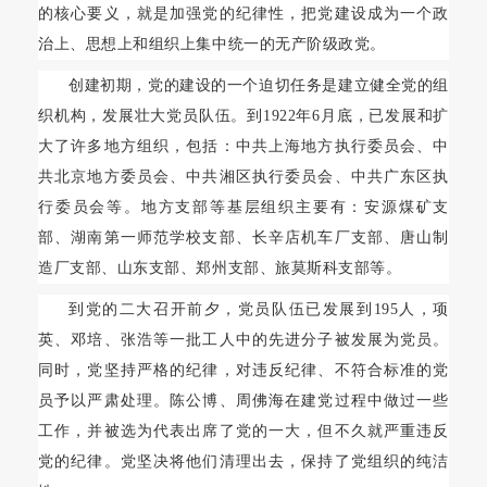
的核心要义，就是加强党的纪律性，把党建设成为一个政
治上、思想上和组织上集中统一的无产阶级政党。
创建初期，党的建设的一个迫切任务是建立健全党的组
织机构，发展壮大党员队伍。到1922年6月底，已发展和扩
大了许多地方组织，包括：中共上海地方执行委员会、中
共北京地方委员会、中共湘区执行委员会、中共广东区执
行委员会等。地方支部等基层组织主要有：安源煤矿支
部、湖南第一师范学校支部、长辛店机车厂支部、唐山制
造厂支部、山东支部、郑州支部、旅莫斯科支部等。
到党的二大召开前夕，党员队伍已发展到195人，项
英、邓培、张浩等一批工人中的先进分子被发展为党员。
同时，党坚持严格的纪律，对违反纪律、不符合标准的党
员予以严肃处理。陈公博、周佛海在建党过程中做过一些
工作，并被选为代表出席了党的一大，但不久就严重违反
党的纪律。党坚决将他们清理出去，保持了党组织的纯洁