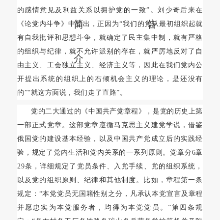
的感情意见及利益关系以拥护党的一致”。刘少奇后来在
简
告
《论党内斗争》中指出，正因为“我们的党从最初组织起就
有自我批评和思想斗争，就确定了民主集中制，就有严格
的组织与纪律，就不允许派别的存在，就严厉地反对了自
介
由主义、工会独立主义、经济主义等，因此在我们党内公
开提出系统的组织上的右倾机会主义的理论，是还没有
的”“就这方面说，我们走了直路”。
党的二大通过的《中国共产党章程》，是党的历史上第
一部正式党章。这部党章遵循马克思主义建党学说，借鉴
俄国党的建设基本经验，以及中国共产党成立后的实践经
验，规定了党内生活和党内关系的一系列原则。党章分6章
29条，详细规定了党员条件、入党手续、党的组织系统，
以及党的组织原则、纪律和其他制度。比如，章程第一条
规定：“本党党员无国籍性别之分，凡承认本党宣言及章程
并愿忠实为本党服务者，均得为本党党员。”第四条规