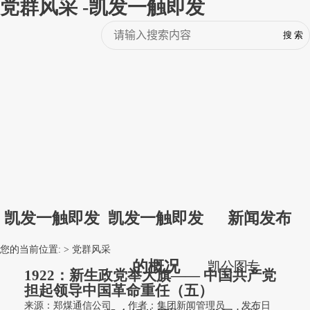
党群风采 -凯发一触即发
凯发一触即发
凯发一触即发
新闻发布
您的当前位置: >
党群风采
的概况
凯
公
图
专
1922：新生政党举大旗—— 中国共产党
担起领导中国革命重任（五）
来源：郑煤通信公司
作者：集团新闻管理员
发布日