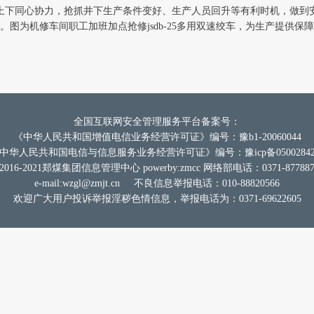
题
上下同心协力，抢抓井下生产条件变好、生产人员回升等有利时机，做到
图为机修车间职工加班加点抢修jsdb-25多用双速绞车，为生产提供保
报
道
全国互联网安全管理服务平台备案号：
《中华人民共和国增值电信业务经营许可证》编号：豫b1-20060044
中华人民共和国电信与信息服务业务经营许可证》编号：豫icp备0500284
2016-2021郑煤集团信息管理中心 powerby:zmcc 网络部电话：0371-877887
e-mail:
wzgl@zmjt.cn
不良信息举报电话：010-88820566
欢迎广大用户投诉举报淫秽色情信息，举报电话为：0371-69622605