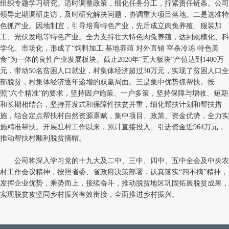
组织专题学习研究。适时调整政策，细化任务分工，拧紧责任链条
。
公司
领导定期调研走访，及时研究解决问题，协调重大项目落地。二是选准特
色抓产业。因地制宜，引导培育特色产业，先后成立肉兔养殖、服装加
工、光伏发电等特色产业。全力支持壮大特色肉兔养殖，达到规模化、科
学化、市场化，形成了“饲料加工 基地养殖 对外直销 宰杀冷冻 特色美
食”为一体的良性产业发展板块。截止2020年“五大板块”产值达到1400万
元，带动50名贫困人口就业，村集体经济超过30万元，实现了贫困人口全
部脱贫，村集体经济逐年递增的双赢局面。三是集中优势抓帮扶。按
照“六个精准”的要求，坚持因户施策、一户多策，坚持保障与增收、短期
和长期相结合，坚持开发式和保障性扶贫并重，细化帮扶计划和帮扶措
施，结合定点帮扶村自然资源禀赋，集中项目、政策、资金优势，全力实
施精准帮扶。开展驻村工作以来，累计直接投入、引进资金近964万元，
推动帮扶村顺利脱贫摘帽。
公司将深入学习党的十九大及二中、三中、四中、五中全会及中央农
村工作会议精神，按照省委、省政府决策部署，认真落实“四不摘”精神，
发挥企业优势，乘势而上，接续奋斗，推动脱贫地区巩固拓展脱贫成果，
实现脱贫攻坚同乡村振兴有效衔接，全面推进乡村振兴。