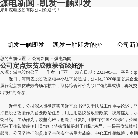
煤电新闻 -凯发一触即发
郑州煤电股份有限公司欢迎您！
凯发一触即发
凯发一触即发的介
公司新
您的当前位置: >
公司新闻
>
煤电新闻
公司定点扶贫成效获省级好评
绍
来源：煤电股份公司
作者：闫丽
发布日期：2021-05-11
字号：
t
|
t
近日，河南省脱贫攻坚领导小组下发通报，公司
在2020年度省属企业
履行定点扶贫成效专项考核中，取得综合评价为“好”的优异成绩，再次交
出“好”的答卷。
近年来，公司深入贯彻落实习近平总书记关于扶贫工作重要论述，坚
持把脱贫攻坚作为首要政治任务，用足用活脱贫攻坚政策，统筹谋划，尽
锐出战，主动作为，攻坚克难，创造了可复制可推广的“国企经验”，公司
派驻工作队荣获伊川县“做出特殊贡献驻村工作队”称号。一是高位统揽抓
部署。公司坚持把脱贫攻坚与落实全省重大战略、中心工作相统筹，定期