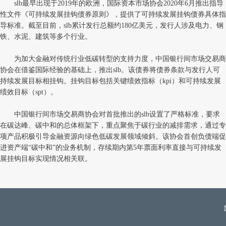
slb最早出现于2019年的欧洲，国际资本市场协会2020年6月推出指导
性文件《可持续发展挂钩债券原则》，提供了可持续发展挂钩债券具体指
导标准。截至目前，slb累计发行总额约180亿美元，发行人涉及电力、钢
铁、水泥、建筑等多个行业。
为加大金融对传统行业低碳转型的支持力度，中国银行间市场交易商
协会在借鉴国际经验的基础上，推出slb。该债券将债券条款与发行人可
持续发展目标相挂钩。挂钩目标包括关键绩效指标（kpi）和可持续发展
绩效目标（spt）。
中国银行间市场交易商协会对首批推出的slb设置了严格标准，要求
在碳达峰、碳中和的总体框架下，重点聚焦于碳行业的减排需求，通过专
项产品积极引导金融资源向绿色低碳发展领域倾斜。该协会首创负债端促
进资产端“碳中和”的业务机制，存续期内第5年票面利率直接与可持续发
展挂钩目标实现情况相关联。