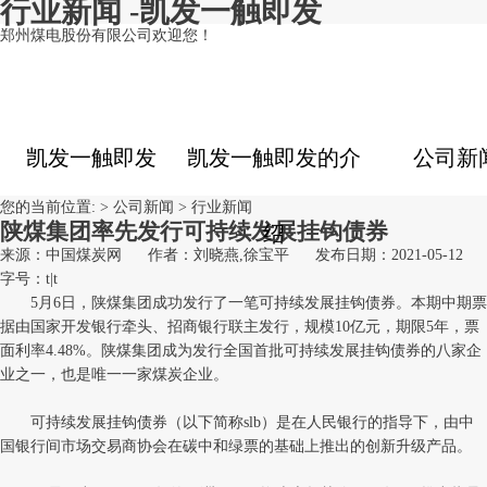
行业新闻 -凯发一触即发
郑州煤电股份有限公司欢迎您！
凯发一触即发
凯发一触即发的介
公司新
您的当前位置: >
公司新闻
>
行业新闻
陕煤集团率先发行可持续发展挂钩债券
绍
来源：中国煤炭网
作者：刘晓燕,徐宝平
发布日期：2021-05-12
字号：
t
|
t
5月6日，陕煤集团成功发行了一笔可持续发展挂钩债券。本期中期票
据由国家开发银行牵头、招商银行联主发行，规模10亿元，期限5年，票
面利率4.48%。陕煤集团成为发行全国首批可持续发展挂钩债券的八家企
业之一，也是唯一一家煤炭企业。
可持续发展挂钩债券（以下简称slb）是在人民银行的指导下，由中
国银行间市场交易商协会在碳中和绿票的基础上推出的创新升级产品。