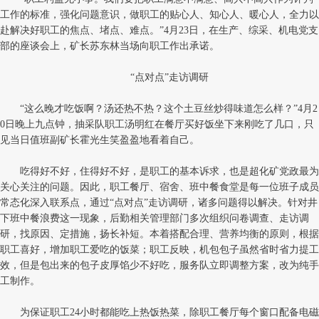
工作的标准，强化问题意识，做职工的贴心人、知心人、暖心人，全力以
赴解决好职工的焦点、堵点、难点。”4月23日，在生产、综采、机电党支
部的座谈会上，矿长苏东林当场向职工作出承诺。
“点对点”走访调研
“这么晚才吃饭啊？汤还热不热？这个土豆丝炒得味道怎么样？”4月2
0日晚上九点钟，抽采队职工汤明红在餐厅买好饭坐下来刚吃了几口，只
见当日值班副矿长霍光生笑盈盈地看着自己。
吃得好不好，住得好不好，是职工的基本诉求，也是超化矿党政最为
关心关注的问题。因此，职工餐厅、宿舍、班中餐食堂是每一位班子成员
常态化深入联系点，通过“点对点”走访调研，诸多问题得以解决。针对井
下班中餐浪费这一现象，后勤相关管理部门多次组织问卷调查、走访调
研，找原因、定措施，扬长补短。本着搭配合理、营养均衡的原则，根据
职工喜好，增加职工爱吃的饭菜；职工反映，机包包子虽然省时省力提工
效，但是包出来的包子皮厚馅少不好吃，服务队立即调整方案，改为纯手
工制作。
为保证职工24小时都能吃上热饭热菜，除职工餐厅每个窗口配备电磁