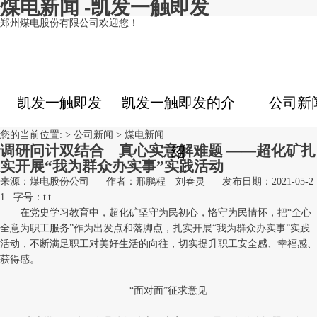
煤电新闻 -凯发一触即发
郑州煤电股份有限公司欢迎您！
凯发一触即发
凯发一触即发的介
公司新
您的当前位置: >
公司新闻
>
煤电新闻
调研问计双结合 真心实意解难题 ——超化矿扎
绍
实开展“我为群众办实事”实践活动
来源：煤电股份公司
作者：邢鹏程 刘春灵
发布日期：2021-05-2
1
字号：
t
|
t
在党史学习教育中，超化矿坚守为民初心，恪守为民情怀，把“全心
全意为职工服务”作为出发点和落脚点，扎实开展“我为群众办实事”实践
活动，不断满足职工对美好生活的向往，切实提升职工安全感、幸福感、
获得感。
“面对面”征求意见