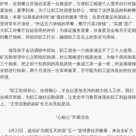
炉外，在就餐公共场合添置一台微波炉，方便职工根据个人需求自行对饭
菜加热；夏季到来，为了让职工吃得更加舒心，增加了凉拌菜品种和鲜爽
果蔬；本着“以最低的利润”做“最好的服务”理念，在质优量足的基础上，
坚持常年不涨价，“外边五六块钱的早餐，餐厅只卖2块钱”，“实惠”是广
大职工对餐厅自始至终的评价；为保证服务质量，伙食委员会每月不定期
到餐厅抽检，并组织职工打分，确保职工舌尖上的安全与美味。
领导班子走访调研中得知，职工宿舍一个插座满足不了三个人使用，
矿后勤管理中心立即组织协调，对公寓楼进行线路改造，为每个房间加装
三个插座。把之前个别房间的高低床统一换成三床一桌一柜，对走廊墙锤
全部进行粉刷，两个月清洗一次床单被罩，尽可能为职工提供良好的住宿
环境。
“职工吃得舒心、住得顺心，才会以更加充沛的精力投入工作。我们
会竭尽所能，为职工做好后勤保障，让党史学习教育体现在职工利益保障
上。”主管后勤的副矿长王永亮如是说。
“心贴心”开展活动
4月22日，超化矿为期五天的迎“五一”篮球赛拉开帷幕，来自全矿六