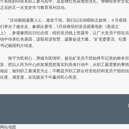
个系统的60余名职工参与其中。这是继红色基地受洗礼、博物馆里学文化
之后的又一次党史学习教育系列活动。
“活动最能凝聚人心，激发干劲。我们以活动唱响主旋律，４月底我
们举办了健步走、象棋比赛等，5月份将组织党员观看电影《悬崖之
上》，参观豫西抗日纪念馆，组织党员线上答题等，让广大党员干部在活
动中传承红色基因，汲取前进智慧，凝聚奋进力量。”矿党委委员、纪委
书记杨国利介绍道。
恪守为民初心，厚植为民情怀。超化矿党员干部始终牢记党的根本宗
旨，把以人民为中心的发展思想落实到具体行动中，从职工最需要的事情
做起，做到职工最满意为止，不断提升职工群众对党组织和党员干部的信
任度、满意度，在实践实干中赢得民心民意。
网站地图