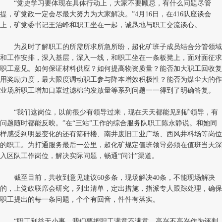
“党史学习要体现在具体行动上，大家不要顾忌，有什么问题尽管
提，矿党政一定会尽最大努力为大家解决。”4月16日，在416队座谈会
上，矿党委书记王治峰和职工坐在一起，诚恳地与职工交流谈心。
为及时了解职工的所需所求所急所盼，超化矿班子成员结合分管领域
和工作安排，深入基层，深入一线，和职工坐在一条板凳上，面对面征求
职工意见。如何保证材料供应？如何提高物资质量？能否加大职工回收复
用奖励力度，最大限度调动职工参与降本增效积极性？能否为煤尘大的作
业场所职工增加口罩过滤棉的发放量等系列问题一一得到了明确答复。
“我们这岗位，以前很少有领导过来，现在天天都能见到矿领导，有
问题随时都能反映。”在“三站”工作的综合服务队职工陈永静说。和她同
样感受到明显变化的还有筛矸楼、南井废旧工业广场、西风井料场等岗位
的职工。为打通服务最后一公里，超化矿规定值班领导必须在值班当天深
入区队工作岗位，解决实际问题，畅通“问计”渠道。
截至目前，共收到意见建议60多条，现场解决40条，不能现场解决
的，上党政联席会研究，列出清单，定出措施，指派专人跟踪处理，确保
职工提出的每一条问题，个个有回音，件件有落实。
“职工利益无小事。我们要把职工满意不满意、高兴不高兴作为评判