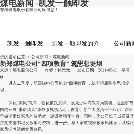
煤电新闻 -凯发一触即发
郑州煤电股份有限公司欢迎您！
凯发一触即发
凯发一触即发的介
公司新
您的当前位置: >
公司新闻
>
煤电新闻
新郑煤电公司“四项教育” 筑思想堤坝
绍
来源：煤电股份公司
作者：孙元元
发布日期：2021-05-21
字号：
t
|
t
进入二季度，新郑煤电公司抓实“四项教育”，筑牢拒腐防变思想堤
坝。
深化“家风”教育，强化廉政意识。以党史学习教育为契机，在全矿范
围内开展“廉语清风”廉政微视频活动，教育引导广大党员干部和职工群众
争做清廉好家风的传承者、建设者和守护者。同时，为公司班子成员及基
层党支部书记发放学习资料，进一步引导大家重视家教家风建设，以醇正
家风涵养清朗党风政风。