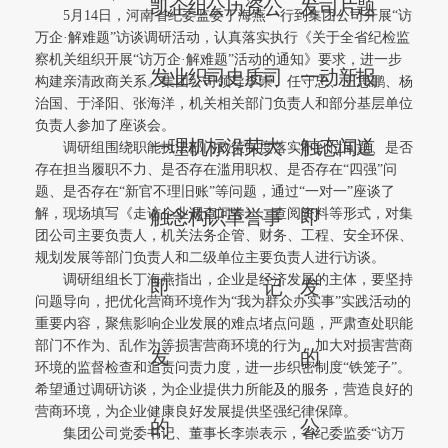
凯
企
组
公
历
资
公
发
司
片
题
5月14日，河南省纪委监委丁海燕一行到集团公司开展“访
万企·解难题”访谈调研活动，认真落实执行《关于全省纪检监
察机关组织开展“访万企·解难题”活动的通知》要求，进一步
发
业
织
司
史
质
司
一
动
新
报
构建亲清政商关系。集团公司领导李崇、任守忠、王思鹏、杨
治国、于泽阳、张海洋，机关相关部门负责人和部分基层单位
负责人参加了座谈会。
一
理
机
标
沿
荣
大
触
态
闻
道
调研组围绕职能执法部门政策制度落实不到位问题、是否
存在担当履职不力、是否存在滥用职权、是否存在“四强”问
题、是否存在“新官不理旧账”等问题，通过“一对一”座谈了
解，现场填写《走访企业调查问卷》、查阅资料等形式，对集
触
念
构
识
革
誉
事
即
团公司主要负责人，机关法务企管、财务、工程、安全环保、
规划发展等部门负责人和二级单位主要负责人进行访谈。
调研组组长丁海燕指出，企业是经济发展的主体，要坚持
即
记
发
问题导向，把优化营商环境作为“我为群众办实事”实践活动的
重要内容，聚焦影响企业发展的难点堵点问题，严肃查处职能
部门不作为、乱作为等损害营商环境的行为，加大对损害营商
发
的
环境的监督检查和追责问责力度，进一步织密制度“铁笼子”。
希望通过调研访谈，为企业提供力所能及的服务，营造良好的
营商环境，为企业健康良好发展提供坚强纪律保障。
的
公
集团公司党委书记、董事长李崇表示，省纪委监委“访万