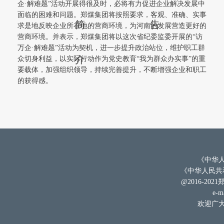
企·解难题”活动开展得很及时，必将有力促进企业解决发展中
面临的困难和问题。郑煤集团将按照要求，客观、准确、实事
简
告
求是地反映企业所在地的营商环境，为河南的发展营造更好的
营商环境。并表示，郑煤集团将以这次省纪委监委开展的“访
万企·解难题”活动为契机，进一步提升政治站位，维护职工群
介
众切身利益，以实际行动作为党史教育“我为群众办实事”的重
要载体，加强组织领导，持续完善提升，不断增强企业和职工
的获得感。
《中华人
《中华人民共和
@2016-202
e-ma
欢迎广大