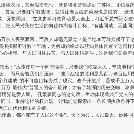
题
水浸渍衣服，甚至假扮乞丐，硬是将食盐输送到了苏区。哪怕要
”，誓言“只要红军有盐吃，就得让老百姓的菜碗也是咸的”。这
咸、无盐同淡。”在党史学习教育动员大会上，习近平总书记以
报
、把人民对美好生活的向往作为奋斗目标。“有盐同咸、无盐同
6万余人夜夜渡河，而敌人却毫无察觉？是当地30万群众保守了
道
党最高指挥部不过数十里地，为何却始终难以获知具体位置？这同
民心心相印、与人民同甘共苦、与人民团结奋斗，这是我们党百年
指出：“应该使每一个同志懂得，只要我们依靠人民，坚决地相
们，而只会被我们所压倒。”淮海战役的胜利是几百万老百姓用
个月建成”的不可能目标变成了现实。改革开放后，是成千上万人
万万“最伟大”普通人的奋斗旋律，才有了雄浑的历史交响、澎
高境界是爱人民。”孔繁森同志的这句话，生动体现着共产党人的
难同当，秉持这样的权力观，让我们党探索出一条长期执政条件下
色江山代代相传的关键。
记使命，都不能忘了人民这个根”。天下为公，人民最大。始终