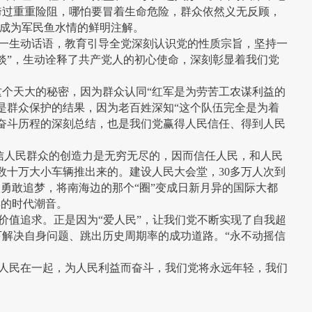
跨过重重险阻，哪怕要冒着生命危险，群众依然义无反顾，
也成为军民鱼水情的鲜明注解。
这一生动话语，教育引导全党深刻认识党的性质宗旨，坚持一
淡”，生动诠释了共产党人的初心使命，深刻彰显着我们党
这个天大的秘密，因为群众认同“红军是为劳苦工农谋利益的
样是群众保护的结果，因为老百姓深知“这个队伍完全是为着
奋斗历程的深刻总结，也是我们党赢得人民信任、得到人民
信人民群众的创造力是无穷无尽的，因而信任人民，和人民
数十万大小车辆推出来的。建设人民大会堂，30多万人次到
勇敢追梦，将南海边的那个“圈”变成日新月异的国际大都
湃的时代潮音。
价值追求。正是因为“爱人民”，让我们党不断实现了自我超
解决自身问题、跳出历史周期率的成功道路。“永不动摇信
同人民在一起，为人民利益而奋斗，我们党将永远年轻，我们