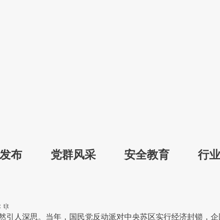
发布
党群风采
安全教育
行
专
：
t
|
t
依然引人深思。当年，国民党反动派对中央苏区实行经济封锁，企