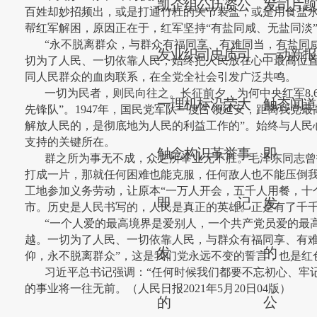
凯
企
组
公
历
资
公
发
司
片
百姓却妙招频出，或是打通竹杠的关节装盐，或是用食盐
帮红军解困，原因正在于，红军坚持“有盐同咸、无盐同淡
“永不脱离群众，与群众有福同享、有难同当，有盐同
发
业
织
司
史
质
司
一
动
新
切为了人民、一切依靠人民，始终把人民放在心中最高位置
同人民群众的血肉联系，在全党全社会引发广泛共鸣。
一切为民者，则民向往之。长征前夕，为何中央红军8.
一
理
机
标
沿
荣
大
触
态
闻
先锋队”。1947年，国民党军队一度占领延安，距离我
解放人民的，是彻底地为人民的利益工作的”。始终与人
支持的关键所在。
触
念
构
识
革
誉
事
即
群之所为事无不成，众之所举业无不胜。毛泽东同志曾
打成一片，那就任何困难也能克服，任何敌人也不能压倒我
工地参加义务劳动，让原本“一万人开会，五千人用餐，十
即
记
发
市。历史是人民书写的，人民是真正的英雄。正是有了千千
“一个人爱的最高境界是爱别人，一个共产党员爱的最
越。一切为了人民、一切依靠人民，与群众有福同享、有
发
的
仰，永不脱离群众”，这是我们党永远不变的誓言，也是红
习近平总书记强调：“任何时候我们都要不忘初心、牢
的事业将一往无前。（人民日报2021年5月20日04版）
的
公