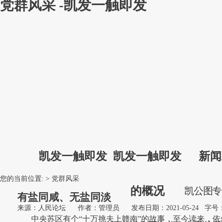
党群风采 -凯发一触即发
凯发一触即发
凯发一触即发
新闻
您的当前位置: >
党群风采
的概况
凯
公
图
有盐同咸、无盐同淡
来源：人民论坛
作者：管理员
发布日期：2021-05-24
字号
中央苏区有个“十万挑夫上赣南”的故事，至今读来，