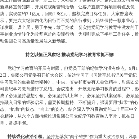
采工作面拆除新设备、新工艺，大幅提升了拆装效率。金苑置业公司启动
新媒体宣传矩阵，开展短视频营销活动，让客户直接了解项目特点及优
势，实现签约3.1亿元，回款2.8亿元，超额完成目标任务。大家普遍表
示，要把六大纪律内化为日行而不觉的言行准则，始终保持一颗事业心，
谋发展、谋全局，勇于争先，敢于突破，切实把党纪学习教育中激发的干
事创业热情转化为攻坚克难的实际行动，为顺利完成下半年工作任务，推
动集团公司高质量发展注入新动能。
持之以恒正风肃纪 推动党纪学习教育常抓不懈
党纪学习教育的开展有时限，但党员干部的纪律学习没有终点。9月1
2日，集团公司党委召开扩大会议，传达学习了《习近平总书记关于党纪
学习教育的重要指示精神》、中央、省委和市委有关会议精神，对集团公
司党纪学习教育进行了总结。会议指出，开展党纪学习教育的过程中，形
成了必须坚持思想引领、必须坚持以上率下、必须坚持以案促学、必须坚
持融入日常的经验启示，需要长期坚持、不断提升，强调要用“归零”的心
态、“执着”的状态、“向上”的姿态，结合深入学习贯彻党的二十届三中全
会精神，从六个方面持续推进集团公司党纪学习教育融入平常，抓在日
常，常抓不懈。
持续强化政治引领。
坚持把落实“两个维护”作为重大政治原则，凡事