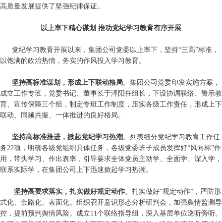
高质量发展提供了坚强纪律保证。
以上率下精心谋划 推动党纪学习教育有序开展
党纪学习教育开展以来，集团公司党委以上率下，坚持“三高”标准，
以饱满的政治热情，务实的作风投入学习教育。
坚持高标准谋划，形成上下联动格局
。集团公司党委印发实施方案，
成立工作专班，党委书记、董事长于泽阳任组长，下设协调联络、警示教
育、宣传保障三个组，制定专班工作制度，压实各级工作责任，形成上下
联动、同频共振、一体推进的良好格局。
坚持高标准推进，掀起党纪学习热潮
。列表细分党纪学习教育工作任
务22项，明确各级党组织具体任务，各级党委班子成员发挥好“风向标”作
用，带头学习、作出表率，引导要求全体党员主动学、全面学、深入学，
联系实际学，在集团公司上下迅速掀起学习热潮。
坚持高要求落实，扎实做好规定动作
。扎实做好“规定动作”，严防形
式化、套路化、表面化。组织召开意识形态分析研判会，加强舆情监测导
控，提前预判舆情风险。成立11个联络指导组，深入基层单位巡听旁听。