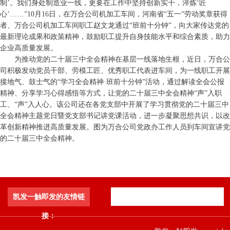
制’。我们身处制造业一线，更要在工作中坚持创新实干，淬炼‘匠
心’……”10月16日，在万合公司机加工车间，河南省“五一”劳动奖章获得
者、万合公司机加工车间职工赵文龙通过“班前十分钟”，向大家传达党的
最新理论成果和政策精神，鼓励职工提升自身技能水平和综合素质，助力
企业高质量发展。
为推动党的二十届三中全会精神在基层一线落地生根，近日，万合公
司积极发动党员干部、劳模工匠、优秀职工代表进车间，为一线职工开展
接地气、鼓士气的“学习全会精神·班前十分钟”活动，通过解读全会公报
精神、分享学习心得感悟等方式，让党的二十届三中全会精神“声”入职
工、“声”入人心。该公司还在各党支部中开展了学习贯彻党的二十届三中
全会精神主题党日暨党支部书记讲党课活动，进一步凝聚思想共识，以改
革创新精神推进高质量发展。图为万合公司党政办工作人员到车间宣讲党
的二十届三中全会精神。
凯发一触即发的友情链
接：