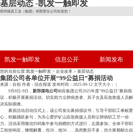
基层动态 -凯发一触即发
郑州煤炭工业（集团）有限责任公司欢迎您！
凯发一触即发
信息公开
新闻发布
您的当前位置:
凯发一触即发
>
企业改革
>
基层动态
集团公司各单位开展“99公益日”募捐活动
来源：自创
作者：综合报道
发布时间：2025-09-12
文字大小： |
9月8日-9日，
新郑煤电公司
响应集团公司2025年度“99公益日”募捐倡
议，积极开展募捐活动。切实助力尘肺病患者、其子女及应急救援人员解
决实际困难。
募捐活动启动仪式上，该公司发出募捐倡议书，引导干部职工奉献爱
心，积极踊跃参与，为关心爱护矿山应急救援人员和尘肺病职工尽一份
力。活动采用微信扫码集中参与捐赠的方式进行，志愿参加。全体干部职
工纷纷响应，慷慨解囊，你20，他50……虽然数目不多，但大家都献出自