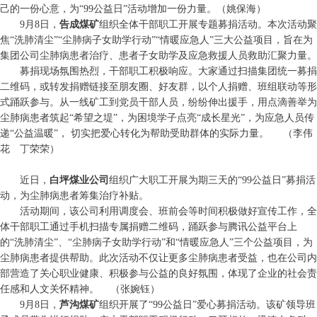
己的一份心意，为“99公益日”活动增加一份力量。（姚保海）
9月8日，
告成煤矿
组织全体干部职工开展专题募捐活动。本次活动聚
焦“洗肺清尘”“尘肺病子女助学行动”“情暖应急人”三大公益项目，旨在为
集团公司尘肺病患者治疗、患者子女助学及应急救援人员救助汇聚力量。
募捐现场氛围热烈，干部职工积极响应。大家通过扫描集团统一募捐
二维码，或转发捐赠链接至朋友圈、好友群，以个人捐赠、班组联动等形
式踊跃参与。从一线矿工到党员干部人员，纷纷伸出援手，用点滴善举为
尘肺病患者筑起“希望之堤”，为困境学子点亮“成长星光”，为应急人员传
递“公益温暖”， 切实把爱心转化为帮助受助群体的实际力量。
（李伟
花 丁荣荣）
近日，
白坪煤业公司
组织广大职工开展为期三天的“99公益日”募捐活
动，为尘肺病患者筹集治疗补贴。
活动期间，该公司利用调度会、班前会等时间积极做好宣传工作，全
体干部职工通过手机扫描专属捐赠二维码，踊跃参与腾讯公益平台上
的“洗肺清尘”、“尘肺病子女助学行动”和“情暖应急人”三个公益项目，为
尘肺病患者提供帮助。此次活动不仅让更多尘肺病患者受益，也在公司内
部营造了关心职业健康、积极参与公益的良好氛围，体现了企业的社会责
任感和人文关怀精神。 （张婉钰）
9月8日，
芦沟煤矿
组织开展了“99公益日”爱心募捐活动。该矿领导班