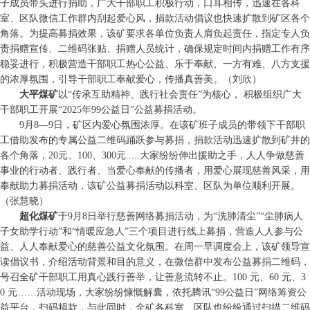
子成员带头进行捐助，广大干部职工积极行动，口耳相传，迅速在各科
室、区队微信工作群内刮起爱心风，捐款活动倡议也快速扩散到矿区各个
角落。为提高募捐效果，该矿要求各单位负责人肩负起责任，指定专人负
责捐赠宣传、二维码张贴、捐赠人员统计，确保规定时间内捐赠工作有序
稳妥进行，积极营造干部职工热心公益、乐于奉献、一方有难、八方支援
的浓厚氛围，引导干部职工奉献爱心，传播真善美。（刘欣）
大平煤矿
以“传承互助精神、践行社会责任”为核心， 积极组织广大
干部职工开展“2025年99公益日”公益募捐活动。
9月8—9日，矿区内爱心氛围浓厚。在该矿班子成员的带领下干部职
工借助发布的专属公益二维码踊跃参与募捐，捐款活动迅速扩散到矿井的
各个角落，20元、100、300元.....大家纷纷伸出援助之手，人人争做慈善
事业的行动者、践行者、当爱心奉献的传播者，用爱心展现慈善风采，用
奉献助力募捐活动，该矿公益募捐活动以科室、区队为单位顺利开展。
（张慧晓）
超化煤矿
于9月8日举行慈善网络募捐活动，为“洗肺清尘”“尘肺病人
子女助学行动”和“情暖应急人”三个项目进行线上募捐，营造人人参与公
益、人人奉献爱心的慈善公益文化氛围。在周一早调度会上，该矿领导宣
读倡议书，介绍活动背景和目的意义，在微信群中发布公益募捐二维码，
号召全矿干部职工用真心践行善举，让善意流转不止。100 元、60 元、3
0 元……活动现场，大家纷纷慷慨解囊，依托腾讯“99公益日”网络筹资公
益平台，扫码捐款，与此同时，全矿各科室、区队也纷纷通过扫描二维码