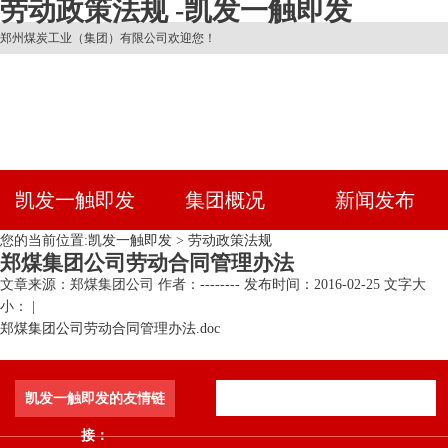
劳动政策法规 -凯发一触即发
郑州煤炭工业（集团）有限公司欢迎您！
凯发一触即发
集团概况
新闻发布
您的当前位置:
凯发一触即发
>
劳动政策法规
郑煤集团公司劳动合同管理办法
文章来源：郑煤集团公司
作者：--------
发布时间：2016-02-25
文字大
小： |
郑煤集团公司劳动合同管理办法.doc
凯发一触即发的友情链
接：