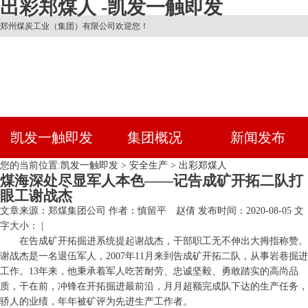
出彩郑煤人 -凯发一触即发
郑州煤炭工业（集团）有限公司欢迎您！
凯发一触即发
集团概况
新闻发布
您的当前位置:
凯发一触即发
>
安全生产
>
出彩郑煤人
煤海深处尽显军人本色——记告成矿开拓二队打
眼工谢战杰
文章来源：郑煤集团公司
作者：慎留平 赵倩
发布时间：2020-08-05
文
字大小： |
在告成矿开拓掘进系统提起谢战杰，干部职工无不伸出大拇指称赞。
谢战杰是一名退伍军人，2007年11月来到告成矿开拓二队，从事岩巷掘进
工作。13年来，他秉承着军人吃苦耐劳、忠诚坚毅、勇敢踏实的高尚品
质，干在前，冲锋在开拓掘进最前沿，月月超额完成队下达的生产任务，
骄人的业绩，年年被矿评为先进生产工作者。