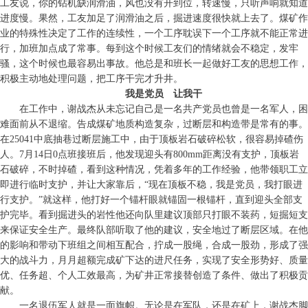
工友说，你的钻机缺润滑油，风也没有开到位，转速慢，只听声响就知道
进度慢。果然，工友加足了润滑油之后，掘进速度很快就上去了。煤矿作
业的特殊性决定了工作的连续性，一个工序耽误下一个工序就不能正常进
行，加班加点成了常事。每到这个时候工友们的情绪就会不稳定，发牢
骚，这个时候也最容易出事故。他总是和班长一起做好工友的思想工作，
积极主动地处理问题，把工序干完才升井。
我是党员 让我干
在工作中，谢战杰从未忘记自己是一名共产党员也曾是一名军人，困
难面前从不退缩。告成煤矿地质构造复杂，过断层和构造带是常有的事。
在25041中底抽巷过断层施工中，由于顶板岩石破碎松软，很容易掉碴伤
人。7月14日0点班接班后，他发现迎头有800mm距离没有支护，顶板岩
石破碎，不时掉碴，看到这种情况，凭着多年的工作经验，他带领职工立
即进行临时支护，并让大家靠后，“现在顶板不稳，我是党员，我打眼进
行支护。”就这样，他打好一个锚杆眼就锚固一根锚杆，直到迎头全部支
护完毕。看到掘进头的岩性他还向队里建议顶部只打眼不装药，短掘短支
来保证安全生产。最终队部听取了他的建议，安全地过了断层区域。在他
的影响和带动下班组之间相互配合，拧成一股绳，合成一股劲，形成了强
大的战斗力，月月超额完成矿下达的进尺任务，实现了安全形势好、质量
优、任务超、个人工效最高，为矿井正常接替创造了条件、做出了积极贡
献。
一名退伍军人就是一面旗帜。无论是在军队，还是在矿上，谢战杰脚