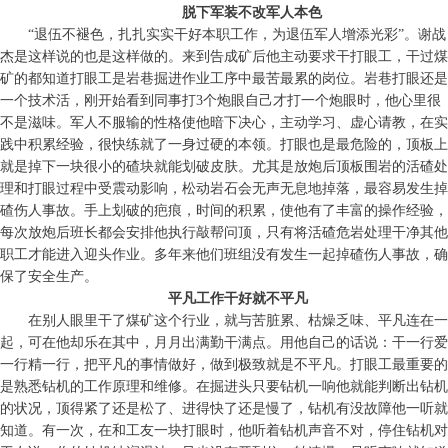
脱下军装不改军人本色
“退伍不褪色，扎扎实实干好本职工作，为退伍军人增添光彩”。谢战
杰是这样说的也是这样做的。来到告成矿后他主动要求干打眼工，干过煤
矿的都知道打眼工是岩巷掘进作业工序中最苦最累的岗位。岩巷打眼还是
一个技术活，刚开始看到同事打3个炮眼自己才打一个炮眼时，他心里很
不是滋味。军人不服输的性格使他暗下决心，主动学习、虚心请教，在实
践中积累经验，很快练就了一身过硬的本领。打眼也是最危险的，顶板上
就是掉下一块很小的碴块就能划破皮肤。尤其是放炮后顶板围岩的活碴处
理和打眼过程中受震动影响，松动岩石会无声无息地掉落，最容易发生掉
碴伤人事故。手上划破的疤痕，时间的积累，使他有了丰富的操作经验，
每次放炮后班长都会安排他执行敲帮问顶，只有将活碴危岩处理干净其他
职工才能进入迎头作业。多年来他们班组没有发生一起掉碴伤人事故，确
保了安全生产。
平凡工作干好就不平凡
在别人眼里干了煤矿这个行业，就与苦脏累、枯燥乏味、平凡连在一
起，可在他却乐在其中，月月出满勤干满点。用他自己的话说：干一行爱
一行精一行，把平凡的事情做好，做到极致就是不平凡。打眼工最重要的
是熟悉钻机的工作原理和维修。在掘进头只要钻机一响他就能判断出钻机
的状况，顶得紧了还是松了、进得快了还是慢了，钻机有没故障他一听就
知道。有一次，在和工友一块打眼时，他听着钻机声音不对，停住钻机对