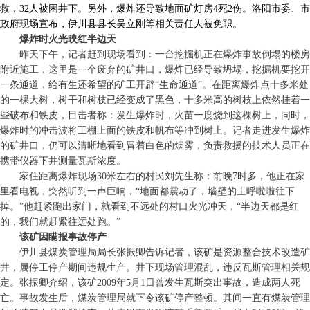
救，32人被困井下。另外，爆炸还导致地面矿灯房4死2伤。洛阳市委、市
政府现场宣布，伊川县县长吴立刚等相关责任人被免职。
爆炸时火光映红半边天
昨天下午，记者赶到现场看到：一台挖掘机正在爆炸事故倒塌的楼房
附近施工，这里是一个废弃的矿井口，爆炸已经导致坍塌，挖掘机要挖开
一条通道，给有生还希望的矿工开辟“生命通道”。在距离爆炸点十多米处
的一棵大树，树干和树枝已经变成了黑色，十多米高的树枝上依然挂着一
些破布和铁皮，目击者称：发生爆炸时，火苗一度烧到这棵树上，同时，
爆炸时的冲击波将工棚上面的铁皮和帆布等冲到树上。记者走进发生爆炸
的矿井口，仍可以清晰地看到冒着白色的烟雾，负责救援的技术人员正在
携带仪器下井测量瓦斯浓度。
家住距离爆炸现场30米左右的村民刘先生称：前晚7时多，他正在家
里看电视，突然听到一声巨响，“地面都震动了，墙壁的土呼啦啦往下
掉。”他赶紧跑出家门，就看到不远处的村口火光冲天，“半边天都是红
的，我们就赶紧往远处跑。”
该矿因瞒报事故停产
伊川县煤炭管理局局长张振卿告诉记者，该矿是资源整合技术改造矿
井，属停工停产期间违规生产。井下现场管理混乱，违反瓦斯管理相关规
定。张振卿介绍，该矿2009年5月1日曾发生瓦斯突出事故，造成两人死
亡。事故发生后，煤炭管理局就下令该矿停产整顿。其间一直有煤炭管理