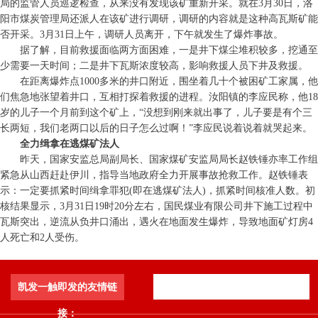
局的监管人员巡逻检查，从来没有发现该矿重新开采。就在3月30日，洛
阳市煤炭管理局还派人在该矿进行调研，调研的内容就是这种高瓦斯矿能
否开采。3月31日上午，调研人员离开，下午就发生了爆炸事故。
据了解，目前救援面临两方面困难，一是井下煤尘堆积较多，挖通至
少需要一天时间；二是井下瓦斯浓度较高，影响救援人员下井及救援。
在距离爆炸点1000多米的井口附近，围坐着几十个被困矿工家属，他
们焦急地张望着井口，互相打探着救援的进程。汝阳镇的李应民称，他18
岁的儿子一个月前到这个矿上，“没想到刚来就出事了，儿子要是有个三
长两短，我们老两口以后的日子怎么过啊！”李应民说着说着就哭起来。
全力缉拿在逃煤矿法人
昨天，国家安监总局副局长、国家煤矿安监局局长赵铁锤亦率工作组
紧急从山西赶赴伊川，指导当地政府全力开展事故抢救工作。赵铁锤表
示：一定要抓紧时间缉拿罪犯(即在逃煤矿法人)，抓紧时间核准人数。初
核结果显示，3月31日19时20分左右，国民煤业有限公司井下施工过程中
瓦斯突出，逆流从负井口涌出，遇火在地面发生爆炸，导致地面矿灯房4
人死亡和2人受伤。
凯发一触即发的友情链
接：