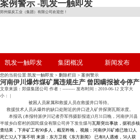
案例警示 -凯发一触即发
郑州煤炭工业（集团）有限公司欢迎您！
凯发一触即发
集团概况
新闻发布
您的当前位置:
凯发一触即发
>
删除栏目
>
案例警示
河南伊川爆炸煤矿属违规生产 曾因瞒报被令停产
文章来源：郑煤集团公司
作者：--------
发布时间：2010-06-12
文字大
小： |
被困人员家属和救援人员在救援井口等待。
救援技术人员从爆炸的缺口处附近的井口进入矿井探测瓦斯浓度。
本报讯 (本报特派伊川记者乔军伟摄影报道)3月31日晚，河南伊川县
半坡乡白窑村的国民煤业有限公司井下发生煤与
瓦斯突出事故，据初步核
查结果，下井矿工有90多人，截至昨晚，
视频：河南伊川矿难已致12人
死亡32人下落不明
来源：东方卫视《东方新闻》
已有8人遇难，50人获