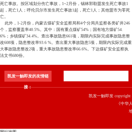
死亡事故。按区域划分伤亡事故，1~2月份，锡林郭勒盟发生死亡事故1
起，死亡1人；呼伦贝尔市发生死亡事故1起，死亡1人；其他盟市为零死
亡。
此外，1-2月份，内蒙古煤矿安全监察局和4个分局共监察各类矿井246
个，监察覆盖率40.5%。其中：国有重点煤矿54%；国有地方煤矿54.
6%；乡镇煤矿34.4%。查出事故隐患661项，期限内实际完成事故隐患整
改608项，隐患整改率93.6 %。查出重大事故隐患5项，期限内实际完成重
大事故隐患整改2项，重大事故隐患整改率66.6%。下达煤矿安全监察执
法文书680份。
凯发一触即发的友情链
接：
凯发一触即发 copyright 
《中华人
地
网站地图