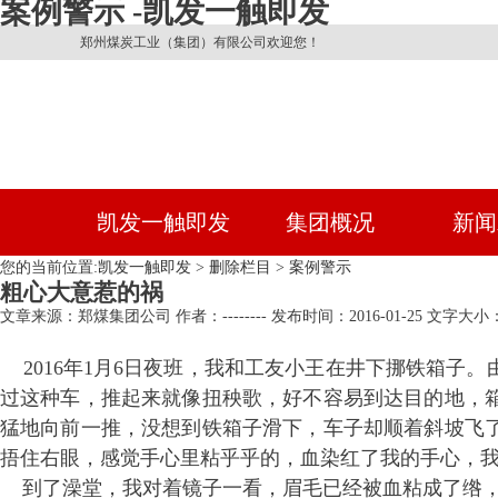
案例警示 -凯发一触即发
郑州煤炭工业（集团）有限公司欢迎您！
凯发一触即发
集团概况
新闻
您的当前位置:
凯发一触即发
>
删除栏目
>
案例警示
粗心大意惹的祸
文章来源：郑煤集团公司
作者：--------
发布时间：2016-01-25
文字大小：
2016
年
1
月
6
日夜班，我和工友小王在井下挪铁箱子。
过这种车，推起来就像扭秧歌，好不容易到达目的地，
猛地向前一推，没想到铁箱子滑下，车子却顺着斜坡飞
捂住右眼，感觉手心里粘乎乎的，血染红了我的手心，
到了澡堂，我对着镜子一看，眉毛已经被血粘成了绺，