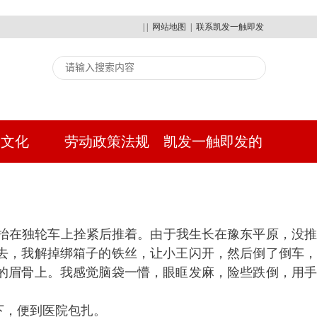
| |
网站地图
|
联系凯发一触即发
建文化
劳动政策法规
凯发一触即发的
人才招聘
抬在独轮车上拴紧后推着。由于我生长在豫东平原，没
去，我解掉绑箱子的铁丝，让小王闪开，然后倒了倒车，
的眉骨上。我感觉脑袋一懵，眼眶发麻，险些跌倒，用手
下，便到医院包扎。