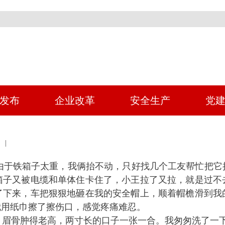
发布
企业改革
安全生产
党
 |
由于铁箱子太重，我俩抬不动，只好找几个工友帮忙把它
箱子又被电缆和单体住卡住了，小王拉了又拉，就是过不
了下来，车把狠狠地砸在我的安全帽上，顺着帽檐滑到我
我用纸巾擦了擦伤口，感觉疼痛难忍。
眉骨肿得老高，两寸长的口子一张一合。我匆匆洗了一