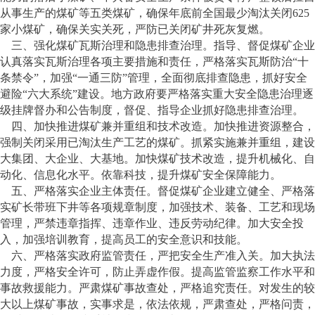
从事生产的煤矿等五类煤矿，确保年底前全国最少淘汰关闭625
家小煤矿，确保关实关死，严防已关闭矿井死灰复燃。
三、强化煤矿瓦斯治理和隐患排查治理。指导、督促煤矿企业
认真落实瓦斯治理各项主要措施和责任，严格落实瓦斯防治“十
条禁令”，加强“一通三防”管理，全面彻底排查隐患，抓好安全
避险“六大系统”建设。地方政府要严格落实重大安全隐患治理逐
级挂牌督办和公告制度，督促、指导企业抓好隐患排查治理。
四、加快推进煤矿兼并重组和技术改造。加快推进资源整合，
强制关闭采用已淘汰生产工艺的煤矿。抓紧实施兼并重组，建设
大集团、大企业、大基地。加快煤矿技术改造，提升机械化、自
动化、信息化水平。依靠科技，提升煤矿安全保障能力。
五、严格落实企业主体责任。督促煤矿企业建立健全、严格落
实矿长带班下井等各项规章制度，加强技术、装备、工艺和现场
管理，严禁违章指挥、违章作业、违反劳动纪律。加大安全投
入，加强培训教育，提高员工的安全意识和技能。
六、严格落实政府监管责任，严把安全生产准入关。加大执法
力度，严格安全许可，防止弄虚作假。提高监管监察工作水平和
事故救援能力。严肃煤矿事故查处，严格追究责任。对发生的较
大以上煤矿事故，实事求是，依法依规，严肃查处，严格问责，