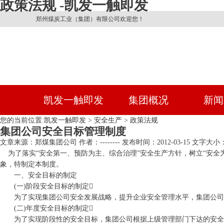
政策法规 -凯发一触即发
郑州煤炭工业（集团）有限公司欢迎您！
凯发一触即发
集团概况
新闻
您的当前位置:
凯发一触即发
>
安全生产
>
政策法规
集团公司安全目标管理制度
文章来源：郑煤集团公司
作者：--------
发布时间：2012-03-15
文字大小：
为了落实“安全第一、预防为主、综合治理”安全生产方针，树立“安全
象，特制定本制度。
一、安全目标的制定
(一)阶段安全目标的制定
为了实现集团公司安全发展战略，提升企业安全管理水平，集团公司在
(二)年度安全目标的制定
为了实现阶段性的安全目标，集团公司根据上级管理部门下达的安全目