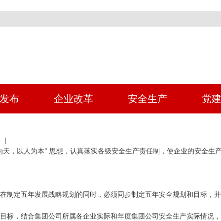
发布
企业改革
安全生产
党
 |
为天，以人为本” 思想，认真落实各级安全生产责任制，使企业的安全生
制定五年发展战略规划的同时，必须同步制定五年安全规划和目标，并
标，结合集团公司所属各企业实际和年度集团公司安全生产实际情况，