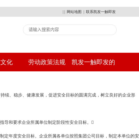
| |
网站地图
|
联系凯发一触即发
建文化
劳动政策法规
凯发一触即发的
人才招聘
产持续、稳步、健康发展，促进安全目标的圆满完成，树立良好的企业形
指导和要求企业所属单位制定阶段性安全目标。
制定年度安全目标。企业所属各单位按照集团公司目标，制定本单位的安