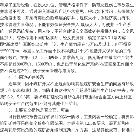
积累了宝贵经验，在投入到位、管理严格条件下，防范恶性伤亡事故发生
并非遥不可及。通过深入调研和广泛征求意见，得出如下共识：从保障安
全角度出发，开采有突出危险煤层的矿井，规模太小，则经济实力有限，
技术管理力量薄弱，不能有效保证安全投入;规模太大，将使井下生产系
统、通风系统复杂，用人多，不符合建设安全高效矿井发展方向，安全风
险加大。综合考虑不同矿区实际，经反复测算，确定了第5.3.1条内容，
即“新建煤与瓦斯突出矿井，设计生产能力应在45万t/a及以上，但不得高
于500万t/a，布置回采工作面个数不得超过2个(不包括开采保护层的工作
面个数)”。在第5.3.2、5.3.3两条，要求高瓦斯、低瓦斯矿井最大生产能力
不能超过800万t/a、1500万t/a，也是出于简化生产系统(布置回采工作面个
数不得超过2个)，便于安全管理考虑所致。
4、与周边矿井关系
近年来，因小煤矿开采不正规而影响其他煤矿安全生产的问题有所改
观，但仍未彻底杜绝，为防止将这种安全问题带到新的生产煤矿中去，在
第5.6.2、5.6.3第，要求煤矿建设项目所在井田范围内(含垂直方向上相互
影响安全生产的范围)不能有其他生产矿山。
5、主要安全措施是否全面、可靠
可行性研究报告是煤矿设计的第一阶段，主要内容一经确定，将要影
响到矿井开采的整个服务年限范围。本标准第4.2.3条要求，高瓦斯和有
煤与瓦斯突出危险的煤矿必须编制瓦斯抽采方案，这是其他规范、标准中