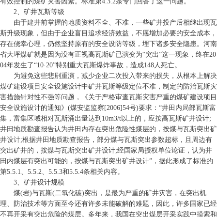
有效控制的煤矿灾害因素。标准第4.3.2条专门回答了这一问题。
2、矿井瓦斯等级
由于建井前掌握的地质资料不全、不准，一些矿井投产后相继出现瓦
斯升级现象，但由于企业盲目追求经济效益，不愿增加必要的安全成本，
存在侥幸心理，仍然坚持原有的安全设防等级，埋下诸多安全隐患。河南
省大坪煤矿就是因为没有正视高瓦斯矿已演变为“突出”这一现象，终在20
04年发生了“10·20”特别重大瓦斯爆炸事故，造成148人死亡。
为避免这些悲剧重演，减少企业二次投入带来的损失，从根本上解决
煤矿建设项目安全设施设计中矿井瓦斯等级定位不准，制定的防治瓦斯灾
害措施针对性不强等问题，《关于严格审查瓦斯灾害严重的煤矿建设项目
安全设施设计的通知》(煤安监监察[2006]54号)要求：“井田内局部瓦斯富
集，富集区域相对瓦斯涌出量达到10m3/t以上的，应按高瓦斯矿井设计;
井田地质勘查报告认为井田内存在突出危险性煤层的，按煤与瓦斯突出矿
井设计;根据井田地质勘查报告，部分煤与瓦斯突出参数超标，且周边有
突出矿井的，按煤与瓦斯突出矿井设计;经国家局授权单位论证，认为井
田内煤层有突出可能的，按煤与瓦斯突出矿井设计”，据此形成了标准的
第5.5.1、5.5.2、5.5.3和5.5.4条相关内容。
3、矿井设计规模
煤(岩)与瓦斯(二氧化碳)突出，是最为严重的矿井灾害，在突出机
理、防治技术等方面至今还有许多未能破解的难题，因此，许多国家已经
不再开采有突出危险的煤层。多年来，我国在突出煤层开采实践中摸索和