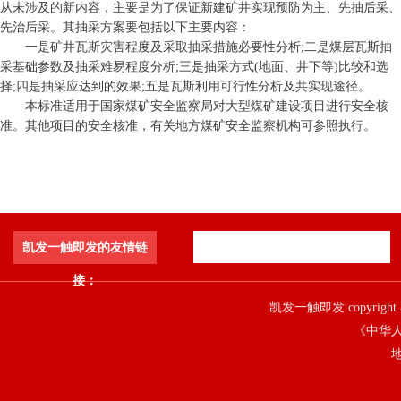
从未涉及的新内容，主要是为了保证新建矿井实现预防为主、先抽后采、
先治后采。其抽采方案要包括以下主要内容：
一是矿井瓦斯灾害程度及采取抽采措施必要性分析;二是煤层瓦斯抽
采基础参数及抽采难易程度分析;三是抽采方式(地面、井下等)比较和选
择;四是抽采应达到的效果;五是瓦斯利用可行性分析及共实现途径。
本标准适用于国家煤矿安全监察局对大型煤矿建设项目进行安全核
准。其他项目的安全核准，有关地方煤矿安全监察机构可参照执行。
凯发一触即发的友情链
接：
凯发一触即发 copyright 
《中华人
地