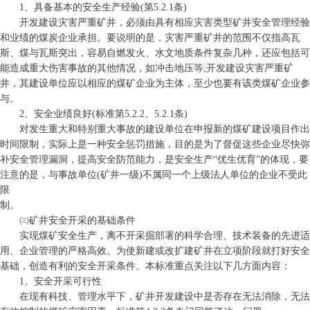
1、具备基本的安全生产经验(第5.2.1条)
开发建设灾害严重矿井，必须由具有相应灾害类型矿井安全管理经验
和业绩的煤炭企业承担。要说明的是，灾害严重矿井的范围不仅指高瓦
斯、煤与瓦斯突出，容易自燃发火、水文地质条件复杂几种，还应包括可
能造成重大伤害事故的其他情况，如冲击地压等;开发建设灾害严重矿
井，其建设单位应以相应的煤矿企业为主体，至少也要有该类煤矿企业参
与。
2、安全业绩良好(标准第5.2.2、5.2.1条)
对发生重大和特别重大事故的建设单位在申报新的煤矿建设项目作出
时间限制，实际上是一种安全惩罚措施，目的是为了督促这些企业尽快弥
补安全管理漏洞，提高安全防范能力，是安全生产“优生优育”的体现，要
注意的是，与事故单位(矿井一级)不属同一个上级法人单位的企业不受此
限
制。
㈢矿井安全开采的基础条件
实现煤矿安全生产，离不开采掘部署的科学合理、技术装备的先进适
用、企业管理的严格高效。为使新建或改扩建矿井在立项阶段就打好安全
基础，创造有利的安全开采条件。本标准重点关注以下几方面内容：
1、安全开采可行性
在现有科技、管理水平下，矿井开发建设中是否存在无法消除，无法