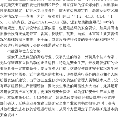
与瓦斯突出可能性要进行预测和评价，可采煤层的煤尘爆炸性，自燃倾向
性要基本确定，矿井水文地质条件、露天矿边坡稳定性、老窑及采空区积
水等情况要一一查明，为此，标准专门列出了4.1.2、4.1.3、4.1.4、4.1.
5、5.6.1条内容。这在dz/t0215—2002《煤、泥炭地质勘查规范》中均有
明确规定，是矿井设计的主要依据，也是最起码的安全要求。如果井田地
质报告没有按规定评审、备案，反映矿井瓦斯、自燃、水害等主要灾害情
况的基础数据不准确、不全面，或者没有进行必要的安全论证和闸述的，
必须进行补充完善，否则不能通过安全核准。
㈡建设单位安全资格
煤炭工业是典型的高危行业，仅靠先进的装备，外聘几个技术专家，
无法保证煤矿采掘活动的正常运行，特别是安全生产。开发建设煤矿的企
业应具备一定前提条件，要设置准入门槛，这是促使煤矿安全状况发生根
本性好转的需要。近年来煤炭需求紧张，许多煤炭行业外的企业和个人纷
纷投资煤矿建设，出于这些企业缺少相关的煤矿管理人员和技术人员，没
有煤矿建设和生产管理经验，因此发生事故的可能性大大增加，尤其是开
发建设灾害严重的矿井，更加没有安全保证，成为煤矿安全生产重大隐
患。本标准第4.4.1、4.4.2条规定，建设单位要提供经省级煤炭行业管理
部门确认，反映企业开发建设煤矿安全生产业绩的书面报告;同时，参考
其他行业先进有效的管理运行机制，从两个方面规定了开办煤矿最基本的
安全资格：