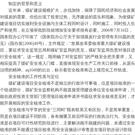
制定的背景和意义
近年来，煤矿建设规模扩大，步伐加快，保障了国民经济和社会发展
对煤炭的需要。但也出现了投资过热，无序建设的苗头和现象。为使煤矿
建设项目切实做到安全设施与主体工程同时设计，同时施工，同时投入生
产和使用，在立项审批阶段就增加安全要求很有必要。2006年7月16日，
国务院办公厅印发了《国务院办公厅关于加强煤炭行业管理有关问题的意
见》(国办发[2006]49号)，文件规定：“发展改革委核准重大煤矿建设项
目，要征求安全监管总局和煤矿安监局的意见，煤矿安监局负责对项目进
行安全核准”。这一规定，既明确了对安监部门的严格安全把关要求，又
相应提高了煤矿安全准入门槛，直接体现安全生产工作关口前移，从源头
治理的精神。aq1049的出台，标示着安全核准将迈上规范化工作轨道。
安全核准的工作性质与定位
煤矿建设项目安全核准不是独立的行政许可事项，仅是项目核准的一
个组成部分，煤矿安全监察机构不能直接受理建设单位安全核准申请，只
能在政府投资主管部门受理项目核准申请并书面征求安全核准意见时，才
能开展相应的安全核准工作。
安全核准与平常的安全“三同时”既有联系又有区别，不是简单重复，
而是在项目建设不同阶段，各有侧重又前后呼应的行政执法行为。安全核
准是在项目可行性研究阶段进行，主要解决能不能建的问题，未通过安全
核准的将不能通过项目核准;而安全设施设计审查是在项目初步设计阶段