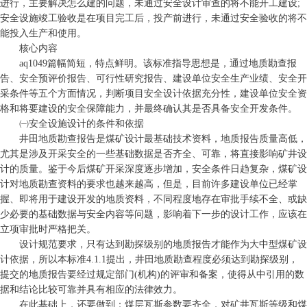
进行，主要解决怎么建的问题，未通过安全设计审查的将不能开工建设;
安全设施竣工验收是在项目完工后，投产前进行，未通过安全验收的将不
能投入生产和使用。
核心内容
aq1049篇幅简短，特点鲜明。该标准指导思想是，通过地质勘查报
告、安全预评价报告、可行性研究报告、建设单位安全生产业绩、安全开
采条件等五个方面情况，判断项目安全设计依据充分性，建设单位安全资
格和将要建设的安全保障能力，并最终确认其是否具备安全开发条件。
㈠安全设施设计的条件和依据
井田地质勘查报告是煤矿设计最基础技术资料，地质报告质量高低，
尤其是涉及开采安全的一些基础数据是否齐全、可靠，将直接影响矿井设
计的质量。鉴于今后煤矿开采深度逐步增加，安全条件日趋复杂，煤矿设
计对地质勘查资料的要求也越来越高，但是，目前许多建设单位已经掌
握、即将用于建设开发的地质资料，不同程度地存在审批手续不全、或缺
少必要的基础数据与安全内容等问题，影响着下一步的设计工作，应该在
立项审批时严格把关。
设计规范要求，只有达到勘探级别的地质报告才能作为大中型煤矿设
计依据，所以本标准4.1.1提出，井田地质勘查程度必须达到勘探级别，
提交的地质报告要经过规定部门(机构)的评审和备案，使得从中引用的数
据和结论比较可靠并具有相应的法律效力。
在此基础上，还要做到：煤层瓦斯参数要齐全，对矿井瓦斯等级和煤