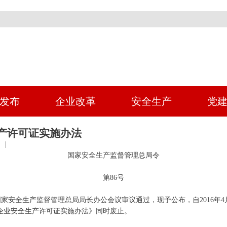
发布
企业改革
安全生产
党
产许可证实施办法
 |
国家安全生产监督管理总局令
第86号
国家安全生产监督管理总局局长办公会议审议通过，现予公布，自2016年4
煤矿企业安全生产许可证实施办法》同时废止。