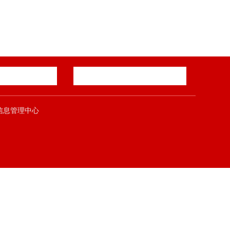
郑煤集团信息管理中心