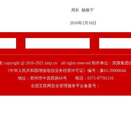
局长 杨焕宁
2016年2月16日
pyright @ 2016-2021 zmjt.cn all rights reserved 制作单位：
《中华人民共和国增值电信业务经营许可证》编号：豫b1-20060044
地址：郑州市中原西路66号 电话：0371-87781116
全国互联网安全管理服务平台备案号：