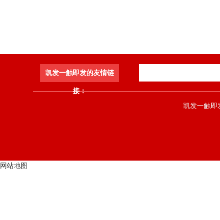
凯发一触即发的友情链
接：
凯发一触即发 co
网站地图