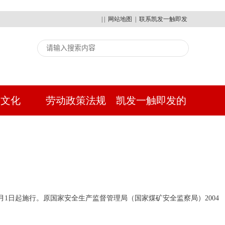
| |
网站地图
|
联系凯发一触即发
建文化
劳动政策法规
凯发一触即发的
人才招聘
月1日起施行。原国家安全生产监督管理局（国家煤矿安全监察局）2004