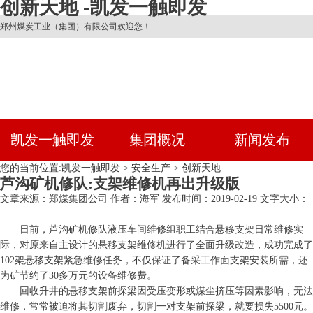
创新天地 -凯发一触即发
郑州煤炭工业（集团）有限公司欢迎您！
凯发一触即发
集团概况
新闻发布
您的当前位置:
凯发一触即发
>
安全生产
>
创新天地
芦沟矿机修队:支架维修机再出升级版
文章来源：郑煤集团公司
作者：海军
发布时间：2019-02-19
文字大小：
|
日前，芦沟矿机修队液压车间维修组职工结合悬移支架日常维修实
际，对原来自主设计的悬移支架维修机进行了全面升级改造，成功完成了
102架悬移支架紧急维修任务，不仅保证了备采工作面支架安装所需，还
为矿节约了30多万元的设备维修费。
回收升井的悬移支架前探梁因受压变形或煤尘挤压等因素影响，无法
维修，常常被迫将其切割废弃，切割一对支架前探梁，就要损失5500元。