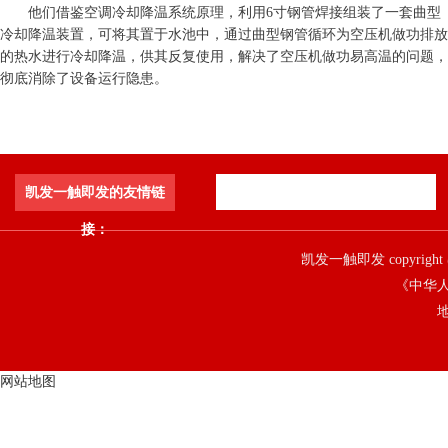
他们借鉴空调冷却降温系统原理，利用6寸钢管焊接组装了一套曲型
冷却降温装置，可将其置于水池中，通过曲型钢管循环为空压机做功排放
的热水进行冷却降温，供其反复使用，解决了空压机做功易高温的问题，
彻底消除了设备运行隐患。
凯发一触即发的友情链
接：
凯发一触即发 copyright 
《中华人
地
网站地图