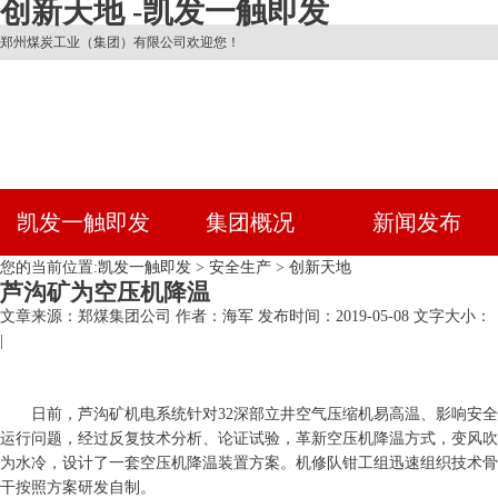
创新天地 -凯发一触即发
郑州煤炭工业（集团）有限公司欢迎您！
凯发一触即发
集团概况
新闻发布
您的当前位置:
凯发一触即发
>
安全生产
>
创新天地
芦沟矿为空压机降温
文章来源：郑煤集团公司
作者：海军
发布时间：2019-05-08
文字大小：
|
日前，芦沟矿机电系统针对32深部立井空气压缩机易高温、影响安全
运行问题，经过反复技术分析、论证试验，革新空压机降温方式，变风吹
为水冷，设计了一套空压机降温装置方案。机修队钳工组迅速组织技术骨
干按照方案研发自制。