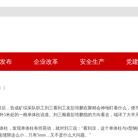
发布
企业改革
安全生产
党
 |
下班后，告成矿综采队职工刘三看到工友彭培鹏在聚精会神地盯着什么，便
向外5米处的一根单体柱说道。刘三顺着彭培鹏指的方向看去，端详了大半
单体柱，发现单体柱有些晃动，就对刘三说：“看到没，这个单体柱与π型
这缝隙这么小，只有5mm，又不是什么大问题。”