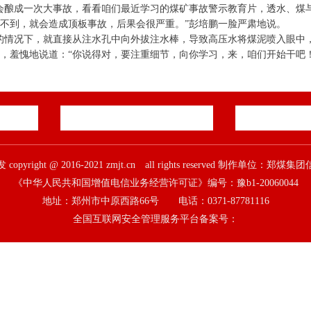
会酿成一次大事故，看看咱们最近学习的煤矿事故警示教育片，透水、煤
不到，就会造成顶板事故，后果会很严重。”彭培鹏一脸严肃地说。
的情况下，就直接从注水孔中向外拔注水棒，导致高压水将煤泥喷入眼中
，羞愧地说道：“你说得对，要注重细节，向你学习，来，咱们开始干吧
pyright @ 2016-2021 zmjt.cn all rights reserved 制作单位：
《中华人民共和国增值电信业务经营许可证》编号：豫b1-20060044
地址：郑州市中原西路66号 电话：0371-87781116
全国互联网安全管理服务平台备案号：