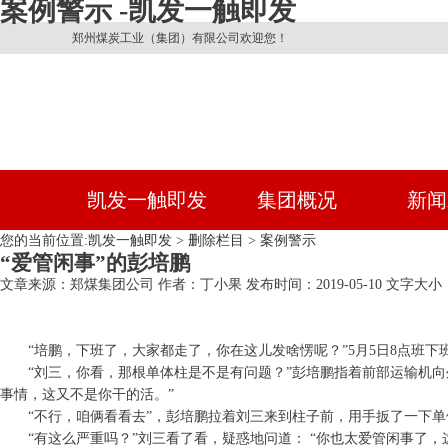
案例警示 -凯发一触即发
郑州煤炭工业（集团）有限公司欢迎您！
凯发一触即发
集团概况
新闻
您的当前位置:
凯发一触即发
>
删除栏目
>
案例警示
“爱管闲事”的彭培鹏
文章来源：郑煤集团公司
作者：丁小果
发布时间：2019-05-10
文字大小：
“培鹏，下班了，大家都走了，你在这儿发啥愣呢？”5月5日8点班
“刘三，你看，那根单体柱是不是有问题？”彭培鹏指着前部运输机
事情，这又不是你干的活。”
“不行，咱俩看看去”，彭培鹏拉着刘三来到柱子前，用手扳了一下
“有这么严重吗？”刘三看了看，疑惑地问道： “你也太爱管闲事了，