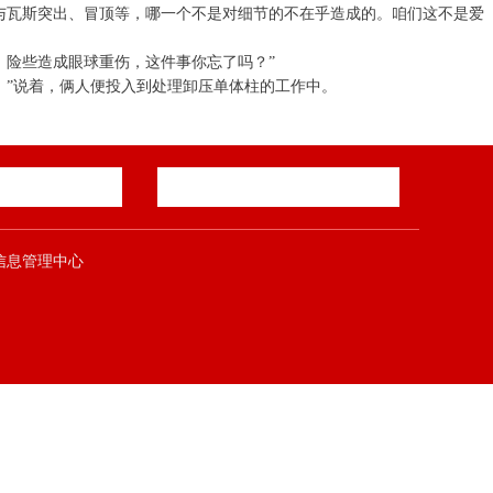
与瓦斯突出、冒顶等，哪一个不是对细节的不在乎造成的。咱们这不是爱
，险些造成眼球重伤，这件事你忘了吗？”
！”说着，俩人便投入到处理卸压单体柱的工作中。
郑煤集团信息管理中心