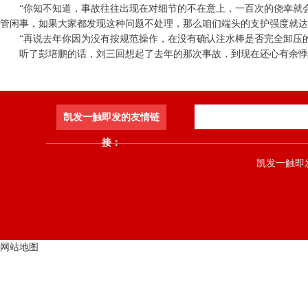
“你知不知道，事故往往出现在对细节的不在意上，一百次的侥幸就
管闲事，如果大家都发现这种问题不处理，那么咱们端头的支护强度就达
“再说去年你因为没有按规范操作，在没有确认注水棒是否完全卸压
听了彭培鹏的话，刘三回想起了去年的那次事故，到现在还心有余悸
凯发一触即发的友情链
接：
凯发一触即发 co
网站地图