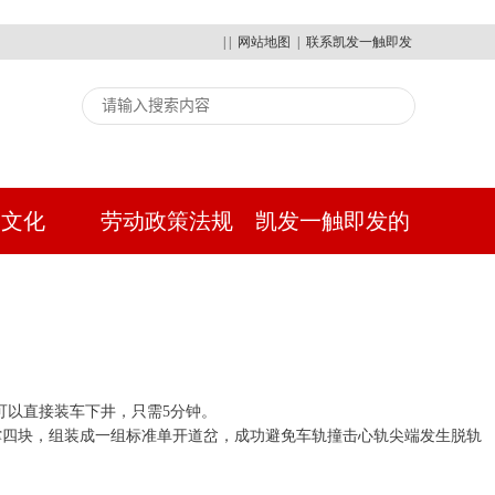
| |
网站地图
|
联系凯发一触即发
建文化
劳动政策法规
凯发一触即发的
人才招聘
可以直接装车下井，只需5分钟。
块，轨撑四块，组装成一组标准单开道岔，成功避免车轨撞击心轨尖端发生脱轨