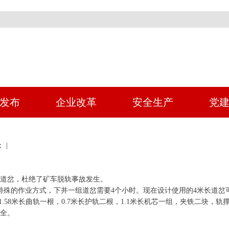
发布
企业改革
安全生产
党
 |
道岔，杜绝了矿车脱轨事故发生。
特殊的作业方式，下井一组道岔需要4个小时。现在设计使用的4米长道岔
，1.58米长曲轨一根，0.7米长护轨二根，1.1米长机芯一组，夹铁二
全。