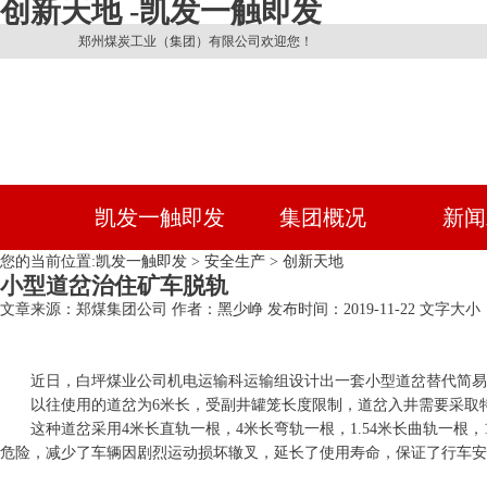
创新天地 -凯发一触即发
郑州煤炭工业（集团）有限公司欢迎您！
凯发一触即发
集团概况
新闻
您的当前位置:
凯发一触即发
>
安全生产
>
创新天地
小型道岔治住矿车脱轨
文章来源：郑煤集团公司
作者：黑少峥
发布时间：2019-11-22
文字大小：
近日，白坪煤业公司机电运输科运输组设计出一套小型道岔替代简易
以往使用的道岔为6米长，受副井罐笼长度限制，道岔入井需要采取
这种道岔采用4米长直轨一根，4米长弯轨一根，1.54米长曲轨一根
危险，减少了车辆因剧烈运动损坏辙叉，延长了使用寿命，保证了行车安