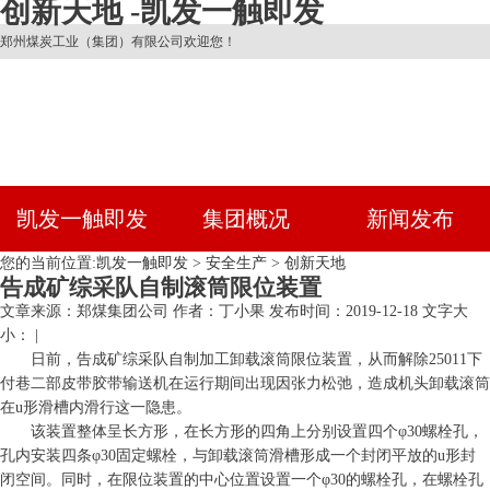
创新天地 -凯发一触即发
郑州煤炭工业（集团）有限公司欢迎您！
凯发一触即发
集团概况
新闻发布
您的当前位置:
凯发一触即发
>
安全生产
>
创新天地
告成矿综采队自制滚筒限位装置
文章来源：郑煤集团公司
作者：丁小果
发布时间：2019-12-18
文字大
小： |
日前，告成矿综采队自制加工卸载滚筒限位装置，从而解除25011下
付巷二部皮带胶带输送机在运行期间出现因张力松弛，造成机头卸载滚筒
在u形滑槽内滑行这一隐患。
该装置整体呈长方形，在长方形的四角上分别设置四个φ30螺栓孔，
孔内安装四条φ30固定螺栓，与卸载滚筒滑槽形成一个封闭平放的u形封
闭空间。同时，在限位装置的中心位置设置一个φ30的螺栓孔，在螺栓孔