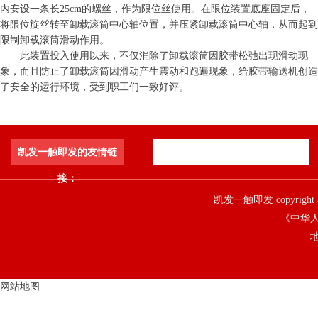
内安设一条长25cm的螺丝，作为限位丝使用。在限位装置底座固定后，
将限位旋丝转至卸载滚筒中心轴位置，并压紧卸载滚筒中心轴，从而起到
限制卸载滚筒滑动作用。
此装置投入使用以来，不仅消除了卸载滚筒因胶带松弛出现滑动现
象，而且防止了卸载滚筒因滑动产生震动和跑遍现象，给胶带输送机创造
了安全的运行环境，受到职工们一致好评。
凯发一触即发的友情链
接：
凯发一触即发 copyright 
《中华人
地
网站地图