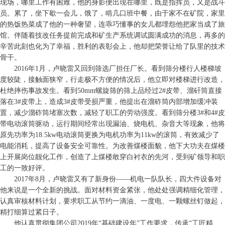
现场，哪里工作有困难，他的身影便出现在哪里，既是指挥员，又是战斗
员。累了，坐下歇一会儿，饿了，啃几口班中餐，由于家不在矿院，家里
的热饭热菜成了他的一种奢望，连乖巧懂事的女儿都埋怨他把家当成了旅
馆。伴随着技改任务提前完成和矿生产系统调试圆满成功的消息，再多的
辛苦此刻也化为了幸福，胜利的表彰会上，他却把荣誉让给了队里的技术
骨干。
2016年1月，卢晓雷又回到筛选厂担任厂长。看到筛分楼行人楼梯坡
度较陡，接触面狭窄，行走极不方便的情况后，他立即对楼梯进行改造，
杜绝摔伤事故发生。看到50mm螺旋筛的筛上品经过2#皮带、溜矸筒直接
落在3#皮带上，造成3#皮带受损严重，他提出在溜砟筒内部增加缓冲装
置，减少溜砟筒堵塞次数，减轻了职工的劳动强度。看到筛分楼3#和4#皮
带电动滚筒驱动，运行期间经常出现漏油、烧电机、杂音大等现象，他将
原先功率为18.5kw电动滚筒更换为电机功率为11kw的滚筒，有效减少了
电能消耗，提高了设备安全可靠性。为改善煤楼面貌，他下大功夫在煤楼
上开展岗位靓化工作，创造了上煤楼敢穿白衬衣的先河，受到矿领导和职
工的一致好评。
2017年8月，卢晓雷又有了新身份——机电一队队长，四大件设备对
他来说是一个全新的挑战。面对材料资金紧张，他处处强调精细化管理，
认真审核材料计划，要求职工从节约一滴油、一度电、一颗螺丝钉做起，
精打细算过紧日子。
他认真贯彻集团公司2019年“基础建设年”工作要求，传承“工匠精