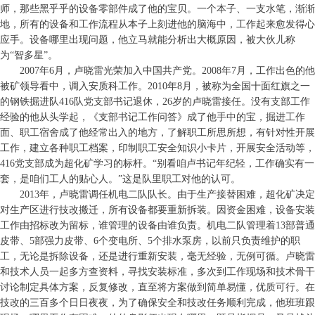
师，那些黑乎乎的设备零部件成了他的宝贝。一个本子、一支水笔，渐渐
地，所有的设备和工作流程从本子上刻进他的脑海中，工作起来愈发得心
应手。设备哪里出现问题，他立马就能分析出大概原因，被大伙儿称
为“智多星”。
2007年6月，卢晓雷光荣加入中国共产党。2008年7月，工作出色的他
被矿领导看中，调入安质科工作。2010年8月，被称为全国十面红旗之一
的钢铁掘进队416队党支部书记退休，26岁的卢晓雷接任。没有支部工作
经验的他从头学起，《支部书记工作问答》成了他手中的宝，掘进工作
面、职工宿舍成了他经常出入的地方，了解职工所思所想，有针对性开展
工作，建立各种职工档案，印制职工安全知识小卡片，开展安全活动等，
416党支部成为超化矿学习的标杆。“别看咱卢书记年纪轻，工作确实有一
套，是咱们工人的贴心人。”这是队里职工对他的认可。
2013年，卢晓雷调任机电二队队长。由于生产接替困难，超化矿决定
对生产区进行技改搬迁，所有设备都要重新拆装。因资金困难，设备安装
工作由招标改为留标，谁管理的设备由谁负责。机电二队管理着13部普通
皮带、5部强力皮带、6个变电所、5个排水泵房，以前只负责维护的职
工，无论是拆除设备，还是进行重新安装，毫无经验，无例可循。卢晓雷
和技术人员一起多方查资料，寻找安装标准，多次到工作现场和技术骨干
讨论制定具体方案，反复修改，直至将方案做到简单易懂，优质可行。在
技改的三百多个日日夜夜，为了确保安全和技改任务顺利完成，他班班跟