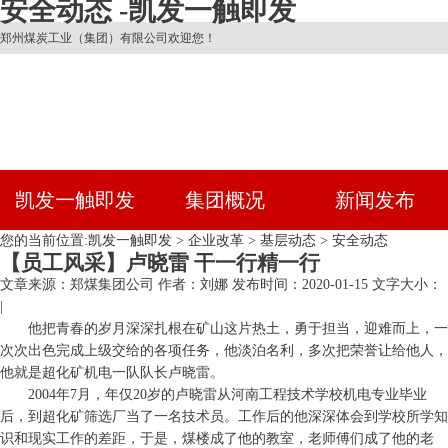
安全动态 -凯发一触即发
郑州煤炭工业（集团）有限公司欢迎您！
凯发一触即发
集团概况
新闻发布
您的当前位置:
凯发一触即发
>
企业改革
>
基层动态
>
安全动态
【员工风采】卢晓雷 干一行精一行
文章来源：郑煤集团公司
作者：刘娜
发布时间：2020-01-15
文字大小：
|
他把青春的岁月深深扎根在矿山这片热土，勇于担当，迎难而上，一
次次出色完成上级交给的各项任务，他淡泊名利，多次把荣誉让给他人，
他就是超化矿机电一队队长卢晓雷。
2004年7月，年仅20岁的卢晓雷从河南工程技术学校机电专业毕业
后，到超化矿筛选厂当了一名技术员。工作后的他深深体会到学校所学知
识和现实工作的差距，于是，煤楼成了他的教室，老师傅们成了他的老