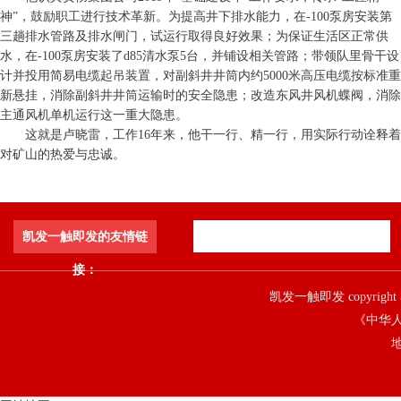
神”，鼓励职工进行技术革新。为提高井下排水能力，在-100泵房安装第
三趟排水管路及排水闸门，试运行取得良好效果；为保证生活区正常供
水，在-100泵房安装了d85清水泵5台，并铺设相关管路；带领队里骨干设
计并投用简易电缆起吊装置，对副斜井井筒内约5000米高压电缆按标准重
新悬挂，消除副斜井井筒运输时的安全隐患；改造东风井风机蝶阀，消除
主通风机单机运行这一重大隐患。
这就是卢晓雷，工作16年来，他干一行、精一行，用实际行动诠释着
对矿山的热爱与忠诚。
凯发一触即发的友情链
接：
凯发一触即发 copyright 
《中华人
地