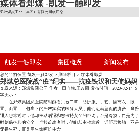
媒体看郑煤 -凯发一触即发
郑州煤炭工业（集团）有限公司欢迎您！
凯发一触即发
集团概况
新闻发布
您的当前位置:
凯发一触即发
>
删除栏目
>
媒体看郑煤
郑煤总医院战“疫”纪实——抗疫铁汉和天使妈妈
文章来源：郑煤集团公司
作者：田向梅,王改丽
发布时间：2020-02-14
文
字大小： |
在郑煤集团总医院随时能看到被口罩、防护服、手套、隔离衣、眼
罩、面罩……包裹下的严严实实的医务人员，他们迈着急促的脚步，当普
通人想靠近时，他却主动后退和您保持安全的距离，不是冷漠，而是为了
时刻保护您的安全；当接诊患者时，他们却主动靠近，近距离接触，不是
无畏生死，而是用生命呵护生命！