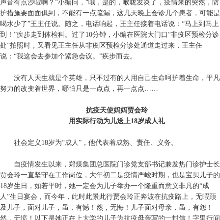
声音有点沙哑啊？”小编问，“哦，是的，喉咙发炎了，疫情来的突然，防
护措施要面面俱到，不能有一点疏漏，这几天晚上会诊几个患者，可能是
喝水少了”王主任说。随之，电话响起，王主任接着电话说：“马上到马上
到！”疾步走到体检科。过了10分钟，小编在医院大门口“非疫区预检分诊
处”拍照时，又看见王主任从非疫区预检分诊处通道走过来，王主任
说：“我这会去参加个紧急会议。”疾步而去。
没有人天生就是个英雄，只不过有的人用自己生命呵护着生命，平凡
努力的改变着世界，哪怕只是一点点，再一点点……
抗疫天使妈妈贾会玲
用实际行动为儿送上18岁成人礼
社会定义18岁为“成人”，他代表着成熟、责任、义务。
自疫情发生以来，郑煤集团总医院门诊党支部书记兼发热门诊护士长
贾会玲一直坚守在工作岗位，大年初二是疫情严峻时期，也是宝贝儿子的
18岁生日，如若平时，她一定会为儿子举办一个隆重而意义非凡的“成
人”生日宴会，而今年，此时此景此行贾会玲正奔波在抗疫路上，无暇顾
及儿子，面对儿子，虽，有憾！然，无悔！儿子面对母亲，虽，有怨！
然，无愤！以下是她正在上大学的儿子为抗疫母亲写的一封信！字里行间