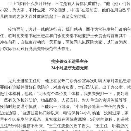
世上“哪有什么岁月静好，不过是有人替你负重前行。”他（她）们舍
小家，为大家，不计生死、不论报酬，冲“疫”在最前面。他们在用自己平
凡的血肉之躯为百姓健康筑起了一道坚实的防线！
疫情面前，奔赴一线的逆行者让我们感动，而作为常驻发热门诊的主
任、临时党支部书记王进星和门诊党支部书记兼护士长贾会玲首当其中，
冲在前列，自抗疫行动第一天开始，两位同志以医院为家，以门诊为家，
用实际行动践行党员先锋模范带头作用。
抗疫铁汉王进星主任
24
小时坚守无怨无悔
见到王进星主任时，他正在发热门诊办公室再次叮嘱大家对发热患者
要细心诊断并做好自我防护，对患者负责，对自己认真。出了办公室，就
赶往体检科，他说：“明天有个单位复工体检，我要去安排一下，要处理
一些有关体检的防护、物品配备、人员安排、对方单位的协调沟通等等，
疫情时刻要谨小慎微，不能出一点纰漏。”小编快步随着王主任的脚步，
边走边聊，“自进驻发热门诊以来，电话保持24小时畅通，没回过家，家
里有个80多岁的老母亲，其实家就在医院家属院，5分钟的路程，但是就
是这5分钟我也挤不出来。”王主任疲惫的摇了摇头。“王主任，听着您的