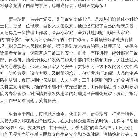
对母亲充满了自豪与崇拜，感谢逆行者，感谢天使母亲！
贾会玲是一名共产党员、是门诊党支部书记、是发热门诊兼体检科护
士长，更是一位母亲。自投入抗疫以来，她已经忘记了自己的母亲身份，
只记得是一位护理工作者，舍弃小家庭，全力以赴担起门诊部大家庭
的“管家婆”。每天为细小而琐碎的工作忙碌着，查看预检分诊处执行情
况、指导工作人员标准防护、强调遇到发热患者的重点处理环节，确保分
诊患者无漏诊；保障普通门诊工作安全、正常、有序进行；统计部署门诊
部、体检科、预检分诊处和发热门诊几个部门耗材请领工作，关注进驻人
员的心理状态，保证大家及家人的安全；贯彻学习上级下发的各种文件精
神、防控方案、诊疗方案，及时组织培训，包括发热门诊保洁人员的消杀
防护培训，真正达到全员培训、人人掌握；工作中遇到问题，积极协调相
关科室支持帮助，确保每个细小环节无缝衔接，工作顺畅进行；及时参加
院内专家会诊，对病情复杂发热患者的处理提出合理化建议；统计汇报每
天工作中疑难问题，妥善解决。
生命重于泰山，疫情就是命令。像王进星、贾会玲等一样勇于牺牲、
大爱无疆的郑煤集团总医院人，在人民群众最需要的时候，用实际行动诠
释“敬畏生命、救死扶伤、甘于奉献、大爱无疆”的崇高精神，用他(她）
们的无畏担当维护着人民群众的生命安全和身体健康。疫情终将过去，春