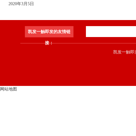
2020年3月5日
凯发一触即发的友情链
接：
凯发一触即发 co
网站地图