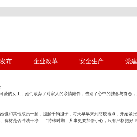
发布
企业改革
安全生产
党
 |
群可爱的女工，她们放弃了对家人的亲情陪伴，告别了心中的挂念与眷恋，
她也和其他成员一起，担起千钧担子，每天早早来到防疫地点，开始紧
食材是否冲洗干净......“特殊时期，凡事更要加倍小心，只有严格把