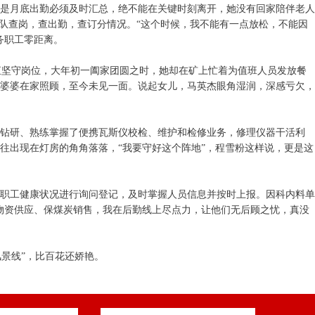
的是月底出勤必须及时汇总，绝不能在关键时刻离开，她没有回家陪伴老人
队查岗，查出勤，查订分情况。“这个时候，我不能有一点放松，不能因
务职工零距离。
直坚守岗位，大年初一阖家团圆之时，她却在矿上忙着为值班人员发放餐
婆婆在家照顾，至今未见一面。说起女儿，马英杰眼角湿润，深感亏欠，
钻研、熟练掌握了便携瓦斯仪校检、维护和检修业务，修理仪器干活利
往出现在灯房的角角落落，“我要守好这个阵地”，程雪粉这样说，更是这
家职工健康状况进行询问登记，及时掌握人员信息并按时上报。因科内料单
物资供应、保煤炭销售，我在后勤线上尽点力，让他们无后顾之忧，真没
风景线”，比百花还娇艳。