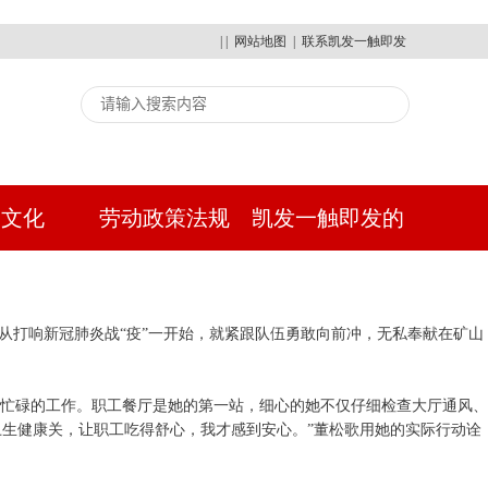
| |
网站地图
|
联系凯发一触即发
建文化
劳动政策法规
凯发一触即发的
人才招聘
从打响新冠肺炎战“疫”一开始，就紧跟队伍勇敢向前冲，无私奉献在矿山
张忙碌的工作。职工餐厅是她的第一站，细心的她不仅仔细检查大厅通风、
好卫生健康关，让职工吃得舒心，我才感到安心。”董松歌用她的实际行动诠