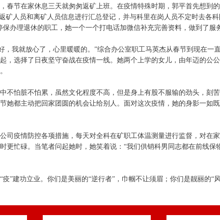
，春节在家休息三天就匆匆返矿上班。在疫情特殊时期，郭平首先想到
矿返矿人员和离矿人员信息进行汇总登记，并与科里在岗人员不定时去各科
停保办理退休的职工，她一个一个打电话加微信补充完善资料，做到了服
好，我就放心了，心里暖暖的。”综合办公室职工马英杰从春节到现在一
起，选择了日夜坚守奋战在疫情一线。她两个上学的女儿，由年迈的公公
。
中不怕脏不怕累，虽然文化程度不高，但是身上有股不服输的劲头，刻苦
节她都主动把回家团圆的机会让给别人。面对这次疫情，她的身影一如既
公司疫情防控各项措施，每天对全科在矿职工体温测量进行监督，对在
时更忙碌。当笔者问起她时，她笑着说：“我们供销科男同志都在前线保
疫”建功立业。你们是美丽的“逆行者”，巾帼不让须眉；你们是靓丽的“