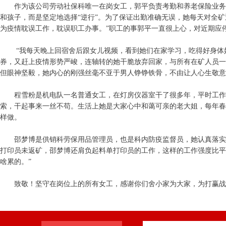
作为该公司劳动社保科唯一在岗女工，郭平负责考勤和养老保险业务
和孩子，而是坚定地选择“逆行”。为了保证出勤准确无误，她每天对全
为疫情耽误工作，耽误职工办事。”职工的事郭平一直很上心，对近期应
“我每天晚上回宿舍后跟女儿视频，看到她们在家学习，吃得好身体
券，又赶上疫情形势严峻，连轴转的她干脆放弃回家，与所有在矿人员一
但眼神坚毅，她内心的刚强丝毫不亚于男人铮铮铁骨，不由让人心生敬意
程雪粉是机电队一名普通女工，在灯房仪器室干了很多年，平时工作
索，干起事来一丝不苟。生活上她是大家心中和蔼可亲的老大姐，每年春
样做。
邵梦博是供销科劳保用品管理员，也是科内防疫监督员，她认真落实
打印员未返矿，邵梦博还肩负起料单打印员的工作，这样的工作强度比平
啥累的。”
致敬！坚守在岗位上的所有女工，感谢你们舍小家为大家，为打赢战“