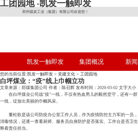
工团园地 -凯发一触即发
郑州煤炭工业（集团）有限公司欢迎您！
凯发一触即发
集团概况
新闻
您的当前位置:
凯发一触即发
>
党建文化
>
工团园地
白坪煤业：“疫”线上巾帼立功
文章来源：郑煤集团公司
作者：陈召辉
发布时间：2020-03-02
文字大小：
在白坪煤业公司战“疫”一线，不仅有热血男儿的毅然坚守，还有一
一线，绽放出美丽的巾帼风采。
董松歌是该公司防疫办公室工作人员，作为疫情防控主力军的一员，
消毒情况，还逐一查看厨师、服务员自身防护是否落实、工作台是否卫生、
释着责任担当。