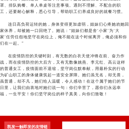
罩、排队购餐、单人单桌等注意事项。遇到不理解、不配合的职
工，还要耐心解释，悉心引导，帮助职工们养成良好的就餐习惯。
连日高负荷运转的她，身体变得更加虚弱，姐妹们心疼她劝她回
家休养，却被她一口回绝了。她说：“姐妹们都是舍‘小家’为‘大
家’任劳任怨地坚守在岗位上，俺不能在这个时候离开，俺必须和你
们在一起。”
在疫情防控的关键时刻，有无数的白衣天使冲锋在前、奋力作
战，而在疫情防控的大后方，又有无数像姚燕、李元红、高云这样
的普通女工，疫情面前不退缩，坚守岗位默奉献，用最朴实的行动
为矿山职工的身体健康筑起一道安全屏障。她们虽无名，却无畏，
虽普通，却不凡，她们给人温暖，令人感动！在这个属于她们的节
日里，让我们由衷地对她们说一句：你们辛苦了，愿你们永远幸
福，一生平安！你们坚守岗位的样子真美，向你们致敬！
凯发一触即发的友情链