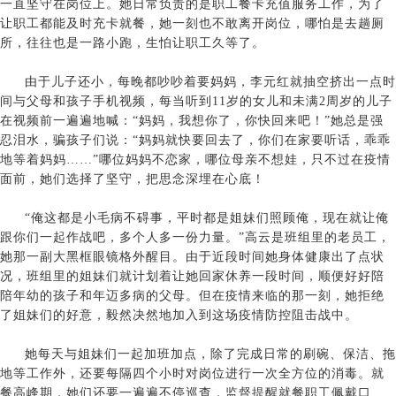
一直坚守在岗位上。她日常负责的是职工餐卡充值服务工作，为了
让职工都能及时充卡就餐，她一刻也不敢离开岗位，哪怕是去趟厕
所，往往也是一路小跑，生怕让职工久等了。
由于儿子还小，每晚都吵吵着要妈妈，李元红就抽空挤出一点时
间与父母和孩子手机视频，每当听到11岁的女儿和未满2周岁的儿子
在视频前一遍遍地喊：“妈妈，我想你了，你快回来吧！”她总是强
忍泪水，骗孩子们说：“妈妈就快要回去了，你们在家要听话，乖乖
地等着妈妈……”哪位妈妈不恋家，哪位母亲不想娃，只不过在疫情
面前，她们选择了坚守，把思念深埋在心底！
“俺这都是小毛病不碍事，平时都是姐妹们照顾俺，现在就让俺
跟你们一起作战吧，多个人多一份力量。”高云是班组里的老员工，
她那一副大黑框眼镜格外醒目。由于近段时间她身体健康出了点状
况，班组里的姐妹们就计划着让她回家休养一段时间，顺便好好陪
陪年幼的孩子和年迈多病的父母。但在疫情来临的那一刻，她拒绝
了姐妹们的好意，毅然决然地加入到这场疫情防控阻击战中。
她每天与姐妹们一起加班加点，除了完成日常的刷碗、保洁、拖
地等工作外，还要每隔四个小时对岗位进行一次全方位的消毒。就
餐高峰期，她们还要一遍遍不停巡查，监督提醒就餐职工佩戴口