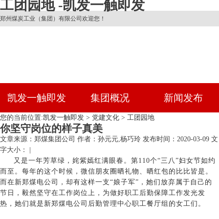
工团园地 -凯发一触即发
郑州煤炭工业（集团）有限公司欢迎您！
凯发一触即发
集团概况
新闻发布
您的当前位置:
凯发一触即发
>
党建文化
>
工团园地
你坚守岗位的样子真美
文章来源：郑煤集团公司
作者：孙元元,杨巧玲
发布时间：2020-03-09
文
字大小： |
又是一年芳草绿，姹紫嫣红满眼春。第110个“三八”妇女节如约
而至。每年的这个时候，微信朋友圈晒礼物、晒红包的比比皆是。
而在新郑煤电公司，却有这样一支“娘子军”，她们放弃属于自己的
节日，毅然坚守在工作岗位上，为做好职工后勤保障工作发光发
热，她们就是新郑煤电公司后勤管理中心职工餐厅组的女工们。