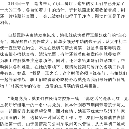
3月8日一早，笔者来到了职工餐厅，这里的女工们早已开始了
一天的工作，各自忙着手中的活计。班长姚燕正忙着收拾餐桌，刚
还一片狼藉的桌面，一会儿被她打扫得干干净净，那动作真是干净
利落。
自新冠肺炎疫情发生以来，姚燕就成为餐厅班组姐妹们的“主心
骨”。她深知自己责任重大，简单安顿好年幼的孩子后，从大年初二
便一直坚守在岗位。不是在洗碗间清洗碗筷，就是拿着消毒喷壶、
抹布细心擦拭桌椅、清洁地面，有时还戴着红袖章维护就餐秩序，
为职工讲解就餐注意事项等。同时，还经常给姐妹们鼓劲加油，帮
助解决各种难题。在她的带领下，疫情防控期间餐厅的各项工作井
井有条。她说：“我是一班之长，这个时候必须冲锋在前，与姐妹们
一起并肩作战，职工们吃得放心吃得舒心就是给我们最好的节日礼
物！”朴实无华的话语，透着的是满满的责任与担当。
“我是党员，就要钉在疫情防控第一线。”说这话的是李元红，她
是餐厅班组唯一的一名中共党员。原本计划春节期间带着孩子与丈
夫一起回杞县老家探望父母，面对疫情，她毫不犹豫地取消了与家
人团圆的计划，选择第一时间返岗工作，与工友们一起奋战在疫情
防控第一线。由于疫情期间公司采取封闭式管理，从大年初二她就