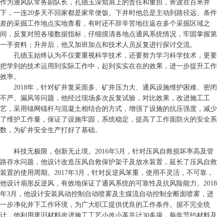
作为通风队常务副队长，孔德玉深知肩上的责任和重担，奔波在百米井
下，一连20多天不回家都是家常便饭。下井时他总是主动到路径远、条件
差的采掘工作地点实地查看，有时还不辞辛苦地往返在多个采掘区域之
间，反复对照各项数据指标，仔细摸清各地点通风系统情况，牢固掌握第
一手资料；升井后，他又加班加点和技术人员反复进行探讨交流。
孔德玉始终认为不仅要重视科学技术，还要努力学习科学技术，更要
把学到的技术运用到实际工作中，起到实实在在的效果，进一步提升工作
效率。
2018年，针对矿井复采面多、矿井压力大、通风设施维护困难、密闭
不严、漏风等问题，他经过现场多次反复试验，对比效果，改进施工工
艺，采用锚网锚杆与混凝土相结合的方式，增强了设施的抗压强度，减少
了维护工作量，保证了设施牢固，系统稳定，提高了工作面防火的安全系
数，为矿井安全生产打好了基础。
科技无极限，创新无止境。2016年5月，针对压风自救损坏率高及管
路存水问题，他设计改造压风自救保护架子及放水装置，延长了压风自救
装置的使用周期。2017年3月，针对反逆风笨重，使用不灵活，不可靠，
他设计扇形反逆风，有效地保证了通风系统的可靠性及抗风险能力。2018
年3月，他设计安装风动控制自动喷雾及主煤流自动控制全断面喷雾，进
一步净化井下工作环境，为广大职工提供优良的工作条件。据不完全统
计，他利用废旧材料改进施工工艺小改小革共计30多项，每年节约材料及