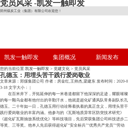
党员风采 -凯发一触即发
郑州煤炭工业（集团）有限公司欢迎您！
凯发一触即发
集团概况
新闻发布
您的当前位置:
凯发一触即发
>
党建文化
>
党员风采
孔德玉：用埋头苦干践行爱岗敬业
文章来源：郑煤集团公司
作者：房金红,王帅杰,梁建东
发布时间：2020-0
3-18
文字大小： |
在百米井下，开拓延伸的每一米巷道都留下他深深的足迹，耀眼璀璨
的每一颗乌金都有他付出的辛勤汗水，他就是超化矿通风队常务副队长孔
德玉。二十年如一日，孔德玉用行动诠释着执着的真正含义，用埋头苦干
践行爱岗敬业的丰富内涵。他参与的《瓦斯地质异常区防突技术研究》
《超化矿瓦斯抽放系统优化》等科技项目，先后荣获集团公司科技进步二
等奖、三等奖。他本人先后获得超化矿“安全标兵”“优秀共产党员”“劳动