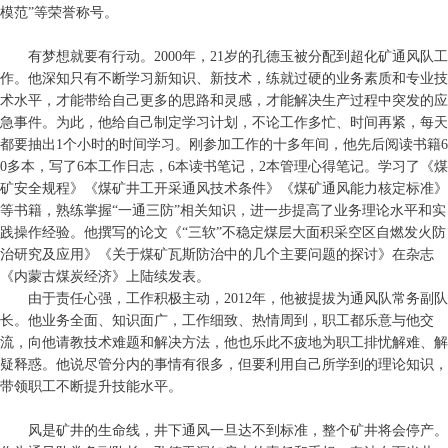
模范”等荣誉称号。
有梦想就要有行动。2000年，21岁的孔德玉被分配到超化矿通风队工
作。他深知只有不断学习新知识、新技术，练就过硬的业务素质和专业技
术水平，才能带给自己更多的思路和灵感，才能解决生产过程中突发的应
急事件。为此，他给自己制定学习计划，不论工作多忙、时间再紧，每天
都要抽出1个小时的时间学习。刚参加工作的十多年间，他先后阅读书籍6
0多本，写了6本工作日志，6本读书笔记，2本管理心得笔记。学习了《煤
矿安全规程》《煤矿井工开采通风技术条件》《煤矿通风能力核定标准》
等书籍，熟练掌握“一通三防”相关知识，进一步提高了业务理论水平和实
践操作经验。他撰写的论文《“三软”不稳定煤层大面积采空区自燃发火防
治研究及应用》《关于煤矿瓦斯防治中的几个主要问题的探讨》在杂志
《内蒙古煤炭经济》上陆续发表。
由于责任心强，工作积极主动，2012年，他被提拔为通风队常务副队
长。他业务全面、知识面广，工作细致、热情周到，职工都乐意与他交
流，向他请教技术难题和解决方法，他也乐此不疲地为职工排忧解难、解
疑释惑。他说尽管分内的事情有很多，但要利用自己所学到的理论知识，
带领职工不断提升技能水平。
风是矿井的生命线，井下通风一旦达不到标准，整个矿井将会停产。