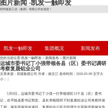
图片新闻 -凯发一触即发
郑州煤炭工业（集团）有限公司欢迎您！
凯发一触即发
集团概况
新闻发布
您的当前位置:
凯发一触即发
>
新闻发布
>
图片新闻
运城市委书记丁小强带领各县（区）委书记调研
考察复晟铝业公司
文章来源：郑煤集团公司
作者：姬文江
发布时间：2020-05-09
文字大
小： |
5月8日，运城市委书记丁小强一行带领辖区13个县（区）委书
记，在平陆县委书记郭宏、县长李旸陪同下到复晟铝业公司考察环保
工程，落实环保技改项目。复晟铝业公司总经理方志军和优英镓业负