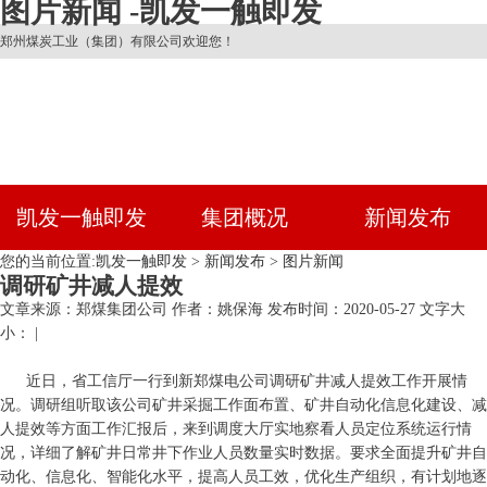
图片新闻 -凯发一触即发
郑州煤炭工业（集团）有限公司欢迎您！
凯发一触即发
集团概况
新闻发布
您的当前位置:
凯发一触即发
>
新闻发布
>
图片新闻
调研矿井减人提效
文章来源：郑煤集团公司
作者：姚保海
发布时间：2020-05-27
文字大
小： |
近日，省工信厅一行到新郑煤电公司调研矿井减人提效工作开展情
况。调研组听取该公司矿井采掘工作面布置、矿井自动化信息化建设、减
人提效等方面工作汇报后，来到调度大厅实地察看人员定位系统运行情
况，详细了解矿井日常井下作业人员数量实时数据。要求全面提升矿井自
动化、信息化、智能化水平，提高人员工效，优化生产组织，有计划地逐