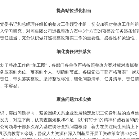
提高站位强化担当
党委书记和总经理任组长的整改工作领导小组，切实加强对整改工作的
入学习研究，对照集团公司巡视整改方案中3个方面24项整改任务逐条解
责任担当，充分认识做好巡视整改落实工作的重要性、必要性和紧迫性，
细化责任狠抓落实
划了整改工作的“施工图”，各部门各单位严格按照整改方案对标对表抓
务压实到岗位、落实到个人、明确到节点。各级党员干部严格落实“一岗
责任，带头落实整改。坚持整改标准，细化问题清单、任务清单、责任清
、零容忍。
聚焦问题力求实效
识，突出问题导向，紧紧围绕关系企业发展稳定及职工切身利益的热点
发力，对症下药，认真查摆短板和不足，以“钉钉子”的精神和踏石留印
公司领导干部多次深入基层调研查找问题根源，着力在关注民生民情上
集中开展形势教育10余场，督促人力资源科深入到基层开展工资政策宣讲50