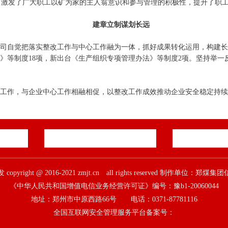
化，激发了广大职工以矿为家的主人翁意识和参与管理的积极性，提升了职
建章立制谋划长远
司自觉把落实整改工作与中心工作融为一体，抓好成果转化运用，构建
》等制度18项，新出台《生产组织专项管理办法》等制度2项。坚持举一
工作，与企业中心工作相融相促，以整改工作成效推动企业安全稳定持续
pyright @ 2016-2021 zmjt.cn all rights reserved 制作单位：
《中华人民共和国增值电信业务经营许可证》编号：豫b1-20060044
地址：郑州市中原西路66号 电话：0371-87781116
全国互联网安全管理服务平台备案号：