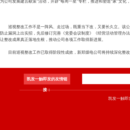
为公司发展建言献策”活动，开辟“每周一星”专栏，推进和塑造“家”文
巡视整改工作不是一阵风、走过场，既重当下改，又要长久立。该公
防止漏洞上出实招，先后修订完善《党委会议制度》《经营活动管理办法
让整改成果真正落地生根，推动公司各项工作取得新进展。
目前巡视整改工作已取得阶段性成效，新郑煤电公司将持续深化整改
凯发一触即发的友情链
接：
凯发一触即发 co