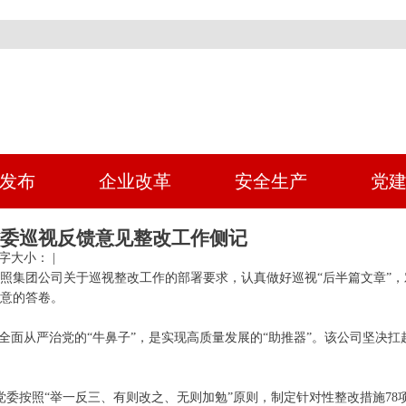
发布
企业改革
安全生产
党
实省委巡视反馈意见整改工作侧记
字大小： |
照集团公司关于巡视整改工作的部署要求，认真做好巡视“后半篇文章”
意的答卷。
全面从严治党的“牛鼻子”，是实现高质量发展的“助推器”。该公司坚决
党委按照“举一反三、有则改之、无则加勉”原则，制定针对性整改措施78