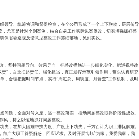
组织领导、统筹协调和督促检查，在全公司形成了一个上下联动，层层传导
读，尤其是针对个别案例，结合自身工作实际以案促改，切实增强抓好整
确保省委巡视反馈意见整改工作落细落地，见到实效。
整改，坚持问题导向、效果导向，把整改措施进一步细化实化。把巡视整改
双责”，自觉扛起责任、强化担当，真正发挥示范引领作用，带头认真研究
单，合理把握时间节点，实行“周汇总、周调度、月督查”工作机制，及时
焦点问题，全面对号入座，逐一整改落实，推动问题整改取得阶段性成效。
的作风，持之以恒地抓好问题整改。
下功夫，在加大困难帮扶力度、广度上下功夫，千方百计为职工排忧解难。
余场，向广大职工答疑解惑、回应诉求。及时开展“以矿为家，我爱我家，我