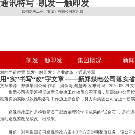
通讯特写 -凯发一触即发
郑州煤炭工业（集团）有限公司欢迎您！
凯发一触即发
集团概况
新闻
您的当前位置:
凯发一触即发
>
企业改革
>
通讯特写
用“实”书写“改”字文章 ——新郑煤电公司落
文章来源：郑煤集团公司
作者：姚保海,鲍慧峰
发布时间：2020-05-29
文
集团公司省委巡视反馈意见整改工作动员会召开后，新郑煤电公司按
改落实的实际成效推动各项工作迈上新台阶，努力向集团公司交上一份满
巡视整改工作是检验党员干部政治理论学习成果的“试金石”，是推进
推动巡视整改见成效、出成果。
目前，对照集团公司巡视整改方案中3个方面24项整改任务，该公司