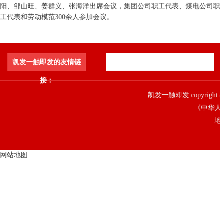
阳、邹山旺、姜群义、张海洋出席会议，集团公司职工代表、煤电公司职
工代表和劳动模范300余人参加会议。
凯发一触即发的友情链
接：
凯发一触即发 copyright 
《中华人
地
网站地图