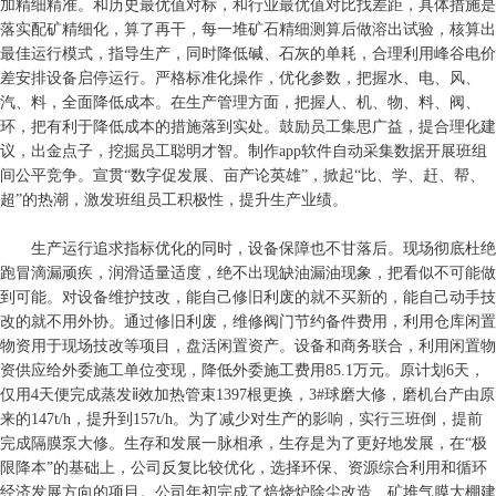
加精细精准。和历史最优值对标，和行业最优值对比找差距，具体措施是
落实配矿精细化，算了再干，每一堆矿石精细测算后做溶出试验，核算出
最佳运行模式，指导生产，同时降低碱、石灰的单耗，合理利用峰谷电价
差安排设备启停运行。严格标准化操作，优化参数，把握水、电、风、
汽、料，全面降低成本。在生产管理方面，把握人、机、物、料、阀、
环，把有利于降低成本的措施落到实处。鼓励员工集思广益，提合理化建
议，出金点子，挖掘员工聪明才智。制作app软件自动采集数据开展班组
间公平竞争。宣贯“数字促发展、亩产论英雄”，掀起“比、学、赶、帮、
超”的热潮，激发班组员工积极性，提升生产业绩。
生产运行追求指标优化的同时，设备保障也不甘落后。现场彻底杜绝
跑冒滴漏顽疾，润滑适量适度，绝不出现缺油漏油现象，把看似不可能做
到可能。对设备维护技改，能自己修旧利废的就不买新的，能自己动手技
改的就不用外协。通过修旧利废，维修阀门节约备件费用，利用仓库闲置
物资用于现场技改等项目，盘活闲置资产。设备和商务联合，利用闲置物
资供应给外委施工单位变现，降低外委施工费用85.1万元。原计划6天，
仅用4天便完成蒸发ⅱ效加热管束1397根更换，3#球磨大修，磨机台产由原
来的147t/h，提升到157t/h。为了减少对生产的影响，实行三班倒，提前
完成隔膜泵大修。生存和发展一脉相承，生存是为了更好地发展，在“极
限降本”的基础上，公司反复比较优化，选择环保、资源综合利用和循环
经济发展方向的项目。公司年初完成了焙烧炉除尘改造、矿堆气膜大棚建