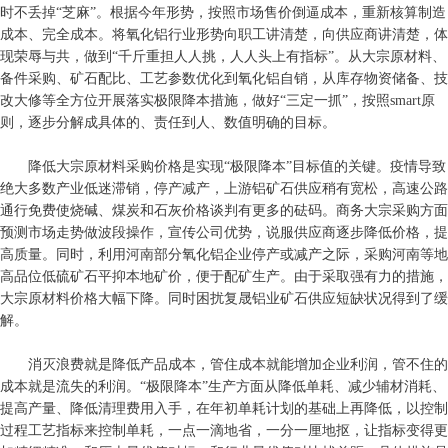
时不丢掉“芝麻”。根据今年形势，按照市场售价倒逼成本，重新核算制造
成本、完全成本。将氧化铝行业形势向职工讲清楚，向供应商讲清楚，体
现荣辱与共，做到“千斤重担人人挑，人人头上有指标”。从大宗原材料、
备件采购、矿石配比、工艺参数优化到氧化铝自销，从库存物资储备、技
改大修等全方位开展落实极限降本措施，做好“三定一抓”，按照smart原
则，逐步分解成具体的、责任到人、数值明确的目标。
降低大宗原材料采购价格是实现“极限降本”目标值的关键。疫情导致
绝大多数产业低迷滞销，停产减产，上游铝矿石供应稍有宽松，高速公路
通行免费使烧碱、煤炭和石灰价格谈判有更多的砝码。商务大宗采购方面
预测市场走势做波段操作，宣传公司优势，说服供应商逐步降低价格，提
高质量。同时，利用河南部分氧化铝企业停产或减产之际，采购河南等地
高品位低硫矿石平抑本地矿价，便于配矿生产。由于采取强有力的措施，
大宗原材料价格大幅下降。同时困扰复晟铝业矿石供应短缺状况得到了缓
解。
消灭浪费就是降低产品成本，管住成本就能增加企业利润，管不住的
成本就是流失的利润。“极限降本”生产方面从降低单耗、减少辅材消耗、
提高产量、降低清理费用入手，在年初单耗计划的基础上再降低，以控制
过程工艺指标来控制单耗，一点一滴地省，一分一厘地抠，让指标变得更