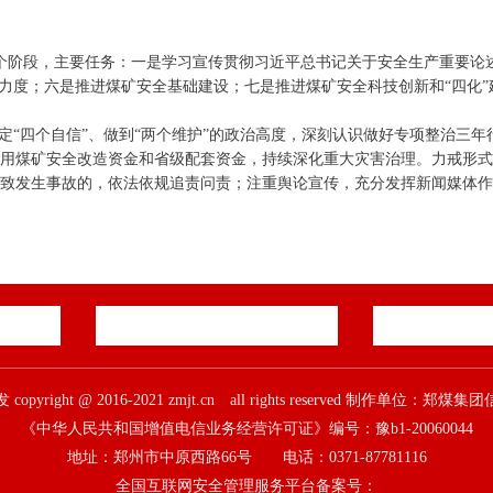
个阶段，主要任务：一是学习宣传贯彻习近平总书记关于安全生产重要论
力度；六是推进煤矿安全基础建设；七是推进煤矿安全科技创新和“四化”
定“四个自信”、做到“两个维护”的政治高度，深刻认识做好专项整治三
用煤矿安全改造资金和省级配套资金，持续深化重大灾害治理。力戒形式
致发生事故的，依法依规追责问责；注重舆论宣传，充分发挥新闻媒体作
pyright @ 2016-2021 zmjt.cn all rights reserved 制作单位：
《中华人民共和国增值电信业务经营许可证》编号：豫b1-20060044
地址：郑州市中原西路66号 电话：0371-87781116
全国互联网安全管理服务平台备案号：