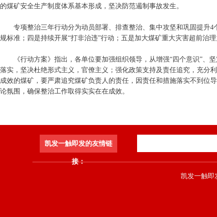
的煤矿安全生产制度体系基本形成，坚决防范遏制事故发生。
专项整治三年行动分为动员部署、排查整治、集中攻坚和巩固提升4
规标准；四是持续开展“打非治违”行动；五是加大煤矿重大灾害超前治理
《行动方案》指出，各单位要加强组织领导，从增强“四个意识”、坚
落实，坚决杜绝形式主义，官僚主义；强化政策支持及责任追究，充分利
成效的煤矿，要严肃追究煤矿负责人的责任，因责任和措施落实不到位导
论氛围，确保整治工作取得实实在在成效。
凯发一触即发的友情链
接：
凯发一触即发 co