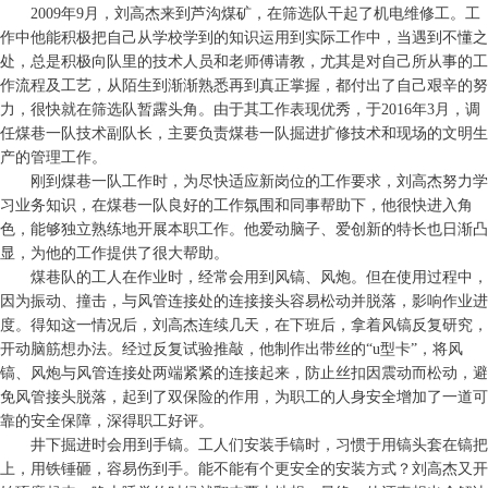
2009年9月，刘高杰来到芦沟煤矿，在筛选队干起了机电维修工。工
作中他能积极把自己从学校学到的知识运用到实际工作中，当遇到不懂之
处，总是积极向队里的技术人员和老师傅请教，尤其是对自己所从事的工
作流程及工艺，从陌生到渐渐熟悉再到真正掌握，都付出了自己艰辛的努
力，很快就在筛选队暂露头角。由于其工作表现优秀，于2016年3月，调
任煤巷一队技术副队长，主要负责煤巷一队掘进扩修技术和现场的文明生
产的管理工作。
刚到煤巷一队工作时，为尽快适应新岗位的工作要求，刘高杰努力学
习业务知识，在煤巷一队良好的工作氛围和同事帮助下，他很快进入角
色，能够独立熟练地开展本职工作。他爱动脑子、爱创新的特长也日渐凸
显，为他的工作提供了很大帮助。
煤巷队的工人在作业时，经常会用到风镐、风炮。但在使用过程中，
因为振动、撞击，与风管连接处的连接接头容易松动并脱落，影响作业进
度。得知这一情况后，刘高杰连续几天，在下班后，拿着风镐反复研究，
开动脑筋想办法。经过反复试验推敲，他制作出带丝的“u型卡”，将风
镐、风炮与风管连接处两端紧紧的连接起来，防止丝扣因震动而松动，避
免风管接头脱落，起到了双保险的作用，为职工的人身安全增加了一道可
靠的安全保障，深得职工好评。
井下掘进时会用到手镐。工人们安装手镐时，习惯于用镐头套在镐把
上，用铁锤砸，容易伤到手。能不能有个更安全的安装方式？刘高杰又开