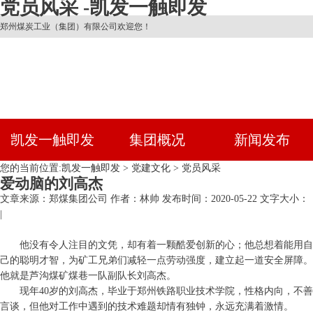
党员风采 -凯发一触即发
郑州煤炭工业（集团）有限公司欢迎您！
凯发一触即发
集团概况
新闻发布
您的当前位置:
凯发一触即发
>
党建文化
>
党员风采
爱动脑的刘高杰
文章来源：郑煤集团公司
作者：林帅
发布时间：2020-05-22
文字大小：
|
他没有令人注目的文凭，却有着一颗酷爱创新的心；他总想着能用自
己的聪明才智，为矿工兄弟们减轻一点劳动强度，建立起一道安全屏障。
他就是芦沟煤矿煤巷一队副队长刘高杰。
现年40岁的刘高杰，毕业于郑州铁路职业技术学院，性格内向，不善
言谈，但他对工作中遇到的技术难题却情有独钟，永远充满着激情。