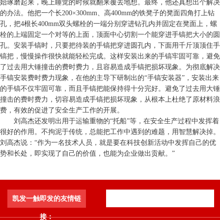
始琢磨起来，晚上睡觉的时候就翻来覆去地想。最终，他还真想出个解决
的办法。他把一个长200×300mm、高400mm的铁凳子的凳面四角打上钻
孔，把4根长400mm双头螺栓的一端分别穿进钻孔内并固定在凳面上，螺
栓的上端固定一个对等的上面，顶面中心切割一个能穿进手镐把大小的圆
孔。安装手镐时，只要把待装的手镐把穿进圆孔内，下面用千斤顶顶住手
镐把，慢慢操作很快就能轻松完成。这样安装出来的手镐牢固可靠，避免
了过去用大锤撞击的费时费力，且容易造成手镐把损坏现象。
为彻底解决
手镐安装费时费力现象，在他的主导下研制出的“手镐安装器”，安装出来
的手镐不仅牢固可靠，而且手镐把能保持得十分完好。避免了过去用大锤
撞击的费时费力，切容易造成手镐把损坏现象，从根本上杜绝了原材料浪
费，有效的促进了安全生产工作的开展。
刘高杰还发明出用于运输重物的“托船”等，在安全生产过程中发挥着
很好的作用。不拘泥于传统，总能把工作中遇到的难题，用智慧解决掉。
刘高杰说：“作为一名技术人员，就是要在科技创新活动中发挥自己的优
势和长处，即实现了自己的价值，也能为企业做出贡献。”
凯发一触即发的友情链
接：