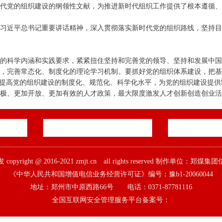
代党的组织建设的纲领性文献，为推进新时代组织工作提供了根本遵循、
习近平总书记重要讲话精神，深入贯彻落实新时代党的组织路线，坚持
的科学内涵和实践要求，紧紧扭住坚持和完善党的领导、坚持和发展中国
，完善常态化、制度化的理论学习机制。要抓好党的组织体系建设，把基
，提高党的组织建设的制度化、规范化、科学化水平，为党的组织建设提
极、更加开放、更加有效的人才政策，最大限度激发人才创新创造创业活
pyright @ 2016-2021 zmjt.cn all rights reserved 制作单位：
《中华人民共和国增值电信业务经营许可证》编号：豫b1-20060044
地址：郑州市中原西路66号 电话：0371-87781116
全国互联网安全管理服务平台备案号：