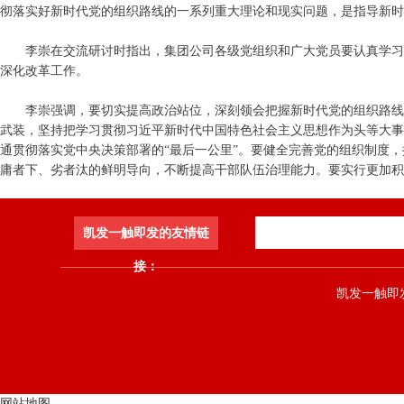
彻落实好新时代党的组织路线的一系列重大理论和现实问题，是指导新时
李崇在交流研讨时指出，集团公司各级党组织和广大党员要认真学习
深化改革工作。
李崇强调，要切实提高政治站位，深刻领会把握新时代党的组织路线
武装，坚持把学习贯彻习近平新时代中国特色社会主义思想作为头等大事
通贯彻落实党中央决策部署的“最后一公里”。要健全完善党的组织制度
庸者下、劣者汰的鲜明导向，不断提高干部队伍治理能力。要实行更加积
凯发一触即发的友情链
接：
凯发一触即发 co
网站地图