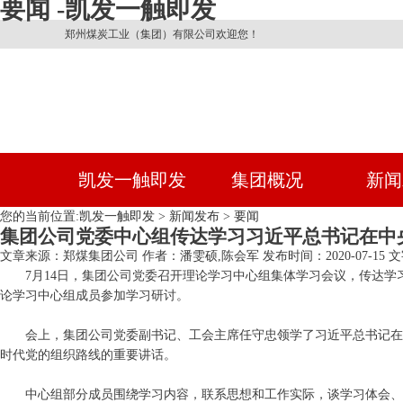
要闻 -凯发一触即发
郑州煤炭工业（集团）有限公司欢迎您！
凯发一触即发
集团概况
新闻
您的当前位置:
凯发一触即发
>
新闻发布
>
要闻
集团公司党委中心组传达学习习近平总书记在中
文章来源：郑煤集团公司
作者：潘雯硕,陈会军
发布时间：2020-07-15
文
7月14日，集团公司党委召开理论学习中心组集体学习会议，传达
论学习中心组成员参加学习研讨。
会上，集团公司党委副书记、工会主席任守忠领学了习近平总书记在
时代党的组织路线的重要讲话。
中心组部分成员围绕学习内容，联系思想和工作实际，谈学习体会、