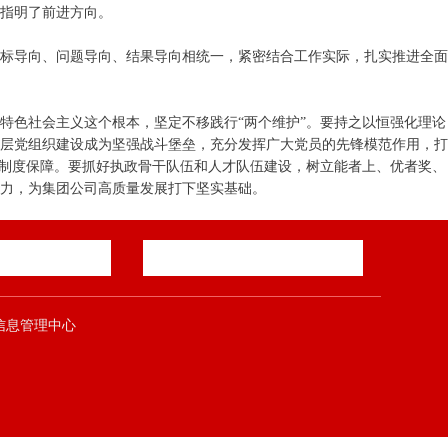
指明了前进方向。
目标导向、问题导向、结果导向相统一，紧密结合工作实际，扎实推进全面
特色社会主义这个根本，坚定不移践行“两个维护”。要持之以恒强化理论
层党组织建设成为坚强战斗堡垒，充分发挥广大党员的先锋模范作用，打
供制度保障。要抓好执政骨干队伍和人才队伍建设，树立能者上、优者奖、
力，为集团公司高质量发展打下坚实基础。
郑煤集团信息管理中心