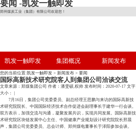
要闻 -凯发一触即发
郑州煤炭工业（集团）有限公司欢迎您！
凯发一触即发
集团概况
新闻发布
您的当前位置:
凯发一触即发
>
新闻发布
>
要闻
国际高新技术研究院客人到集团公司洽谈交流
文章来源：郑煤集团公司
作者：潘雯硕,权帅
发布时间：2020-07-17
文字
大小： |
7月16日，集团公司党委委员、副总经理王思鹏与来访的国际高新技
术研究院院长、中国国际经济技术合作促进会副理事长于建华一行会谈。
双方表示，加强交流与沟通，凝聚发展共识，实现共同发展。国际高新技
术研究院区块链发展中心主任、中国健康产业规划设计研究院院长邢晨
声，集团公司党委委员、总会计师、郑州煤电董事长于泽阳参加会谈。