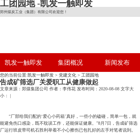
工团园地 -凯发一触即发
郑州煤炭工业（集团）有限公司欢迎您！
凯发一触即发
集团概况
新闻发布
您的当前位置:
凯发一触即发
>
党建文化
>
工团园地
告成矿筛选厂关爱职工从健康做起
文章来源：郑煤集团公司
作者：李伟花
发布时间：2020-08-08
文字大
小： |
“厂部给我们配的‘爱心小药箱’真好，一些小的磕碰，简单一包，就
能避免伤口感染，既不耽误工作，还能保证健康。”8月7日，告成矿筛选
厂运行班皮带司机石胜利举着不小心擦伤已包扎好的左手对笔者说到。