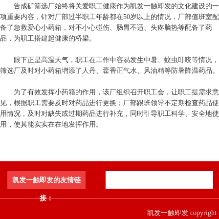
告成矿筛选厂始终将关爱职工健康作为凯发一触即发的文化建设的一
项重要内容，针对厂部过半职工年龄都在50岁以上的情况，厂部值班室配
备了急救爱心小药箱，对不小心碰伤、肠胃不适、头疼脑热等配备了药
品，为职工搭建起健康的桥梁。
眼下正是高温天气，职工在工作中容易发生中暑、蚊虫叮咬等情况，
筛选厂及时对小药箱增添了人丹、藿香正气水、风油精等防暑降温药品。
为了有效发挥小药箱的作用，该厂组织召开职工会，让职工提需求意
见，根据职工需要及时对药品进行更换；厂部跟班领导不定期检查药品使
用情况，及时对缺失或过期药品进行补充，同时引导职工科学、安全地使
用，使其能实实在在地发挥作用。
凯发一触即发的友情链
接：
凯发一触即发 copyright 