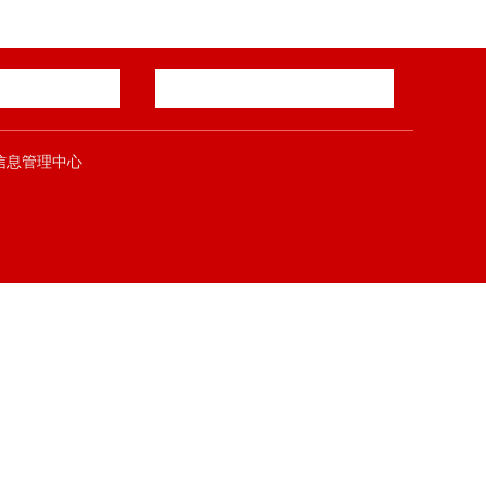
郑煤集团信息管理中心