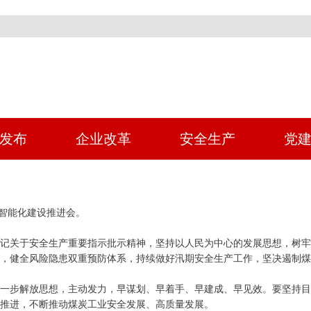
发布
企业改革
安全生产
党
|
暨智能化建设推进会。
记关于安全生产重要指示批示精神，坚持以人民为中心的发展思想，树
，健全风险隐患双重预防体系，持续做好汛期安全生产工作，坚决遏制煤
一步解放思想，主动发力，早谋划、早着手、早建成、早见效。要坚持目
推进，不断推动煤炭工业安全发展、高质量发展。