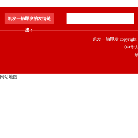
凯发一触即发的友情链
接：
凯发一触即发 copyright 
《中华人
地
网站地图