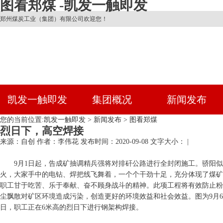
图看郑煤 -凯发一触即发
郑州煤炭工业（集团）有限公司欢迎您！
凯发一触即发
集团概况
新闻发布
您的当前位置:
凯发一触即发
>
新闻发布
>
图看郑煤
烈日下，高空焊接
来源：自创
作者：李伟花
发布时间：2020-09-08
文字大小： |
9月1日起，告成矿抽调精兵强将对排矸公路进行全封闭施工。骄阳似
火，大家手中的电钻、焊把线飞舞着，一个个干劲十足，充分体现了煤矿
职工甘于吃苦、乐于奉献、奋不顾身战斗的精神。此项工程将有效防止粉
尘飘散对矿区环境造成污染，创造更好的环境效益和社会效益。图为9月6
日，职工正在6米高的烈日下进行钢架构焊接。