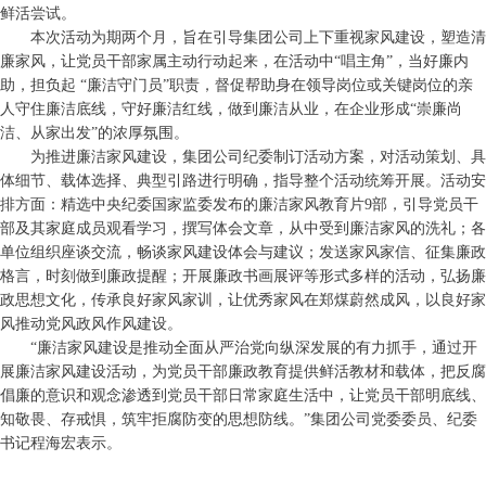
鲜活尝试。
本次活动为期两个月，旨在引导集团公司上下重视家风建设，塑造清
廉家风，让党员干部家属主动行动起来，在活动中“唱主角”，当好廉内
助，担负起 “廉洁守门员”职责，督促帮助身在领导岗位或关键岗位的亲
人守住廉洁底线，守好廉洁红线，做到廉洁从业，在企业形成“崇廉尚
洁、从家出发”的浓厚氛围。
为推进廉洁家风建设，集团公司纪委制订活动方案，对活动策划、具
体细节、载体选择、典型引路进行明确，指导整个活动统筹开展。活动安
排方面：精选中央纪委国家监委发布的廉洁家风教育片9部，引导党员干
部及其家庭成员观看学习，撰写体会文章，从中受到廉洁家风的洗礼；各
单位组织座谈交流，畅谈家风建设体会与建议；发送家风家信、征集廉政
格言，时刻做到廉政提醒；开展廉政书画展评等形式多样的活动，弘扬廉
政思想文化，传承良好家风家训，让优秀家风在郑煤蔚然成风，以良好家
风推动党风政风作风建设。
“廉洁家风建设是推动全面从严治党向纵深发展的有力抓手，通过开
展廉洁家风建设活动，为党员干部廉政教育提供鲜活教材和载体，把反腐
倡廉的意识和观念渗透到党员干部日常家庭生活中，让党员干部明底线、
知敬畏、存戒惧，筑牢拒腐防变的思想防线。”集团公司党委委员、纪委
书记程海宏表示。