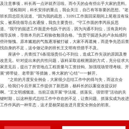
及注意事项，科长再一点评就齐活啦。而今天的会有些出乎大家的意料。
“巡检期间，科长安排的重点，我会关注，自己有等靠要的思想。”老
班长田忠臣先说道。“因为我的疏忽，31091工作面回采期间上尾巷没有垛
实，被系统领导点名通报，我负主要责任。”守工作面的李丙辰反思
道。“我守的掘进工作面是外包队干的活，因为沟通不到位，没有及时向
领导反映，导致本月的工程验收勉强合格。”负责守掘进头的卢永灿感到
些许惭愧。原本尴尬的气氛逐渐被打破，大家不再遮掩，而是争先恐后查
找自身的不足，这令做记录的班长王文明有些措手不及。
座谈中，共查找了6条现场责任心不到位，造成工作失误的原因及整
改意见。针对提出来的共性问题，该科采取追根溯源的方式，充分征求大
家意见后，提出了所管地点工程质量与工资挂钩、加强现场管理考核、开
展“师带徒、老带新”等措施，将大家的“心结”一一解开。
“之前的月度安全例会，大家很少总结工作中的得与失，而这次会
议，给我们今后开展工作提供了新思路，杨科长的以案促改提议好
啊。”王文明感慨道。当前正值开展“学法规、抓落实、强管理”活动的关
键时期，以这种形式总结工作中存在的不足，让查问题、抓落实成为改进
工作作风的一种常态，这才是杨荣超改进月度安全例会的初衷。