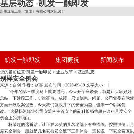
基层动态 -凯发一触即发
郑州煤炭工业（集团）有限公司欢迎您！
凯发一触即发
集团概况
新闻发布
您的当前位置:
凯发一触即发
>
企业改革
>
基层动态
别样安全例会
来源：自创
作者：赵喜
发布时间：2020-09-19
文字大小： |
“今年的第三季度马上就要过完，今天开个座谈会，就是让大家好好
总结一下近段工作，少说亮点、成绩，只谈隐患、问题。公司党委在党建
方面开展以案促改，今天我们就以井下的安全为题，也来一个以案促
改。”这是杨河煤业公司安监科主管安全的副科长杨荣超在该科月度安全
例会上的开场白。
杨荣超的这番话，让正在谈笑的几名老部下有些懵圈。按照惯例，月
度安全例会一般就是几名安检员交流下工作体会，班长说一下安全盲区以