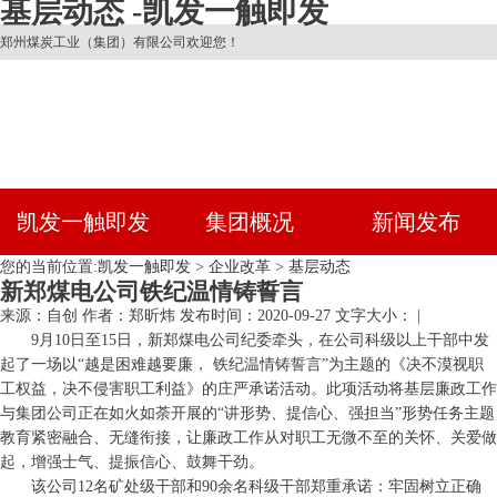
基层动态 -凯发一触即发
郑州煤炭工业（集团）有限公司欢迎您！
凯发一触即发
集团概况
新闻发布
您的当前位置:
凯发一触即发
>
企业改革
>
基层动态
新郑煤电公司铁纪温情铸誓言
来源：自创
作者：郑昕炜
发布时间：2020-09-27
文字大小： |
9月10日至15日，新郑煤电公司纪委牵头，在公司科级以上干部中发
起了一场以“越是困难越要廉， 铁纪温情铸誓言”为主题的《决不漠视职
工权益，决不侵害职工利益》的庄严承诺活动。此项活动将基层廉政工作
与集团公司正在如火如荼开展的“讲形势、提信心、强担当”形势任务主题
教育紧密融合、无缝衔接，让廉政工作从对职工无微不至的关怀、关爱做
起，增强士气、提振信心、鼓舞干劲。
该公司12名矿处级干部和90余名科级干部郑重承诺：牢固树立正确