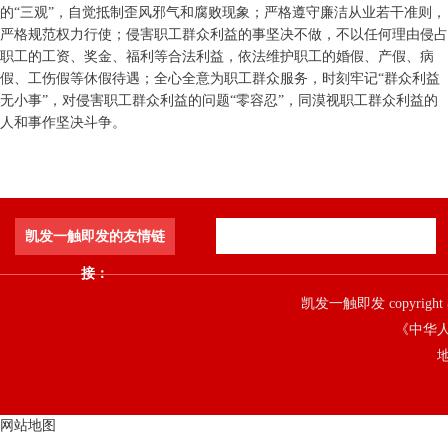
的“三观”，自觉抵制歪风邪气和腐败现象；严格遵守廉洁从业若干准则，
严格规范权力行使；侵害职工群众利益的事坚决不做，不以任何理由侵占
职工的工资、奖金、福利等合法利益，依法维护职工的婚假、产假、病
假、工伤假等休假待遇；全心全意为职工群众服务，时刻牢记“群众利益
无小事”，对侵害职工群众利益的问题“零容忍”，同漠视职工群众利益的
人和事作坚决斗争。
凯发一触即发的友情链
接：
凯发一触即发 copyright 
《中华人
地
网站地图