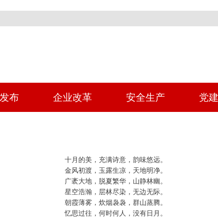
发布
企业改革
安全生产
党
十月的美，充满诗意，韵味悠远。
金风初渡，玉露生凉，天地明净。
广袤大地，脱夏繁华，山静林幽。
星空浩瀚，层林尽染，无边无际。
朝霞薄雾，炊烟袅袅，群山蒸腾。
忆思过往，何时何人，没有日月。